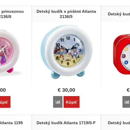
s princeznou
Detský budík s pirátmi Atlanta
Detský bud
2136/8
2136/5
,00
€
30,00
€
vnať
Porovnať
úpiť
Kúpiť
Atlanta 1195
Detský budík Atlanta 1719/0-F
Detský bud