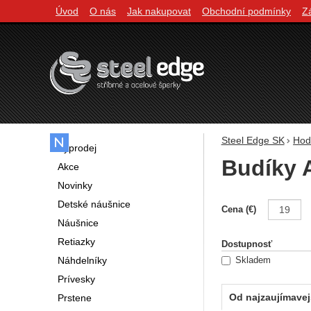
Úvod
O nás
Jak nakupovat
Obchodní podmínky
Z
Navigácia
Steel Edge SK
Hod
Výprodej
Budíky A
Akce
Novinky
Detské náušnice
Filtrovani
Cena (€)
Náušnice
Retiazky
Dostupnosť
Náhdelníky
Skladem
Prívesky
Od najzaujímavej
Prstene