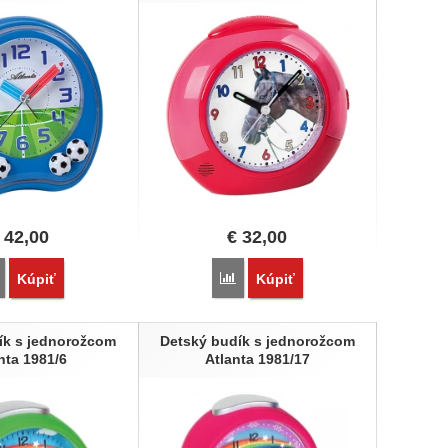
42,00
€
32,00
Porovnať
Porovnať
Kúpiť
Kúpiť
ík s jednorožcom
Detský budík s jednorožcom
nta 1981/6
Atlanta 1981/17