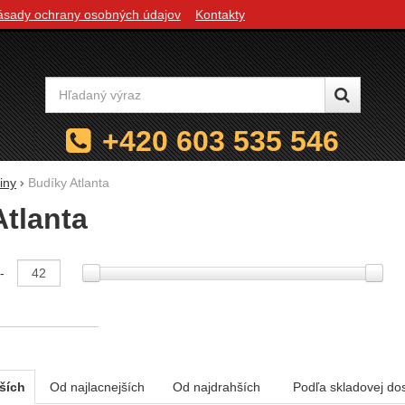
ásady ochrany osobných údajov
Kontakty
Vyhľadávanie
+420 603 535 546
iny
Budíky Atlanta
tlanta
e podľa parametrov
-
ších
Od najlacnejších
Od najdrahších
Podľa skladovej do