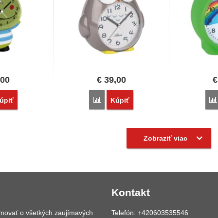
,00
€
39,00
€
vnať
Porovnať
úpiť
Kúpiť
Zobraziť viac
Kontakt
rmovať o všetkých zaujímavých
Telefón: +420603535546