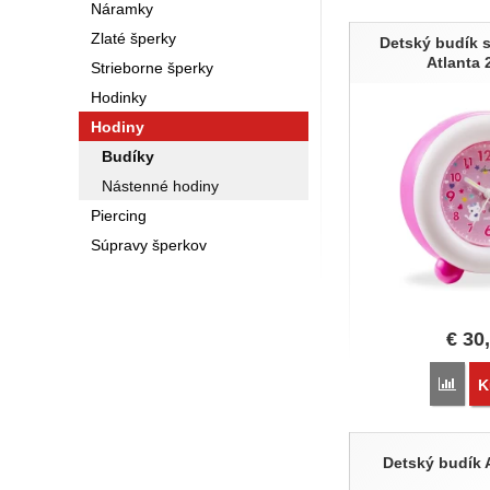
Náramky
Produkty
Zlaté šperky
Detský budík 
Atlanta 
Strieborne šperky
Hodinky
Hodiny
Budíky
Nástenné hodiny
Piercing
Súpravy šperkov
€
30
Poro
K
Detský budík 