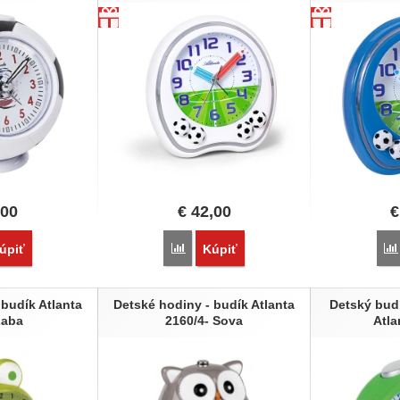
,00
€
42,00
€
vnať
Porovnať
úpiť
Kúpiť
 budík Atlanta
Detské hodiny - budík Atlanta
Detský bud
Žaba
2160/4- Sova
Atla