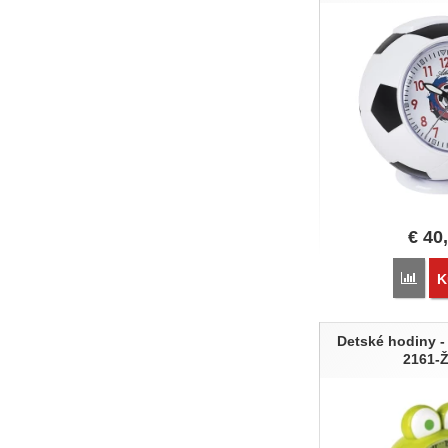
€
40
Poro
K
Detské hodiny -
2161-