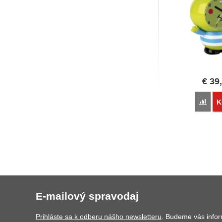
€
39
Poro
K
E-mailový spravodaj
Prihláste sa k odberu nášho newsletteru
. Budeme vás info