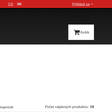
CS
SK
Prihlásiť sa
Jazyková verzia
Košík
Počet nájdených produktov:
19
stupnosti