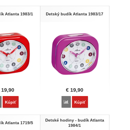
ík Atlanta 1983/1
Detský budík Atlanta 1983/17
19,90
€
19,90
Porovnať
Porovnať
Kúpiť
Kúpiť
Detské hodiny - budík Atlanta
ík Atlanta 1719/5
1984/1