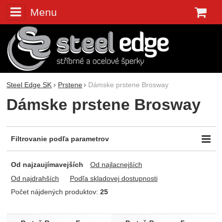
Menu
K
Steel Edge SK
Prstene
Dámske prstene Brosway
Dámske prstene Brosway
Filtrovanie podľa parametrov
Cena (€)
Farba
Dostupnosť
-
Od najzaujímavejších
Od najlacnejších
Biela
Skladem
Červená
Od najdrahších
Podľa skladovej dostupnosti
Čierna
Počet nájdených produktov:
25
Fialová
Produkty
Ružová