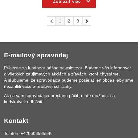
Zobraziť viac
predchádzajúca
1
2
3
nasledujúci
E-mailový spravodaj
Prihláste sa k odberu nášho newsletteru
. Budeme vás informovať
o všetkých zaujímavých akciách a zľavách, ktoré chystáme.
A sľubujeme, že spravodajca budeme posielať len občas, aby sme
nezahltili vaše e-mailovej schránky.
Ak sa vám spravodajca prestane páčiť, máte možnosť sa
kedykoľvek odhlásiť.
Kontakt
Telefón: +420603535546