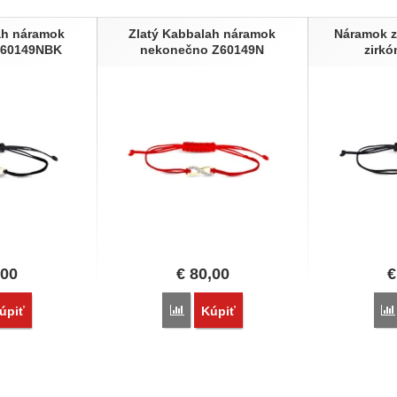
ah náramok
Zlatý Kabbalah náramok
Náramok z
Z60149NBK
nekonečno Z60149N
zirk
,00
€
80,00
€
vnať
Porovnať
úpiť
Kúpiť