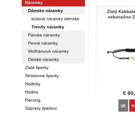
Náramky
Produkty
Dámske náramky
Zlatý Kabbal
nekonečno 
kožené náramky dámske
Trendy náramky
Pánske náramky
Pevné náramky
Wolfrámové náramky
Detské náramky
Zlaté šperky
Strieborne šperky
Hodinky
Hodiny
€
80
Piercing
Poro
K
Súpravy šperkov