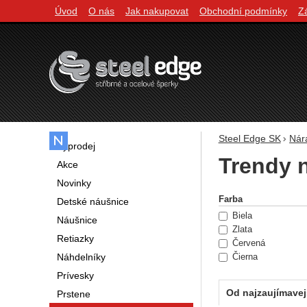
Úvod
O nás
Jak nakupovat
Obchodní podmínky
Z
Navigácia
Steel Edge SK
Nár
Výprodej
Trendy 
Akce
Novinky
Filtrovani
Farba
Detské náušnice
Biela
Náušnice
Zlata
Retiazky
Červená
Náhdelníky
Čierna
Prívesky
Od najzaujímavej
Prstene