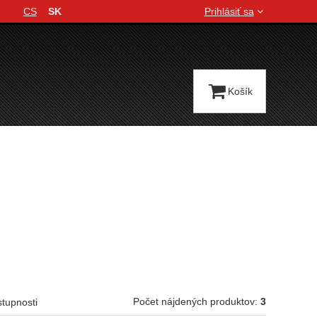
CS
SK
Prihlásiť sa
Jazyková verzia
Košík
Počet nájdených produktov:
3
stupnosti