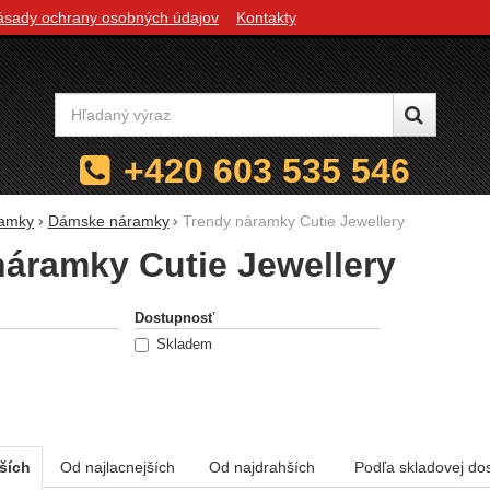
ásady ochrany osobných údajov
Kontakty
Vyhľadávanie
+420 603 535 546
amky
Dámske náramky
Trendy náramky Cutie Jewellery
náramky Cutie Jewellery
e podľa parametrov
Dostupnosť
Skladem
ších
Od najlacnejších
Od najdrahších
Podľa skladovej do