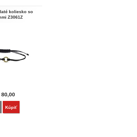
laté koliesko so
ónmi Z3061Z
80,00
Porovnať
Kúpiť