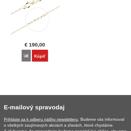
€
190,00
Porovnať
Kúpiť
E-mailový spravodaj
Prihláste sa k odberu nášho newsletteru
. Budeme vás informovať
o všetkých zaujímavých akciách a zľavách, ktoré chystáme.