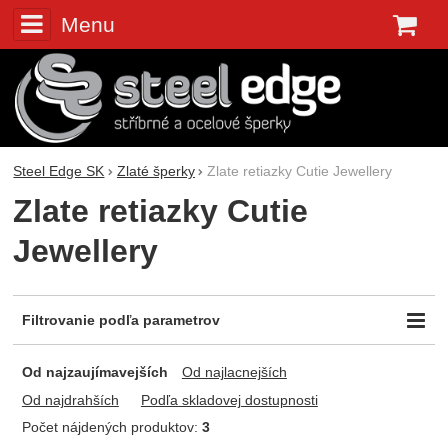
Menu
K
Steel Edge SK
Zlaté šperky
Zlate retiazky Cutie Jewellery
Zlate retiazky Cutie
Jewellery
Filtrovanie podľa parametrov
Cena (€)
-
Od najzaujímavejších
Od najlacnejších
Od najdrahších
Podľa skladovej dostupnosti
Počet nájdených produktov:
3