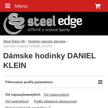
Menu
K
Steel Edge SK
Hodinky pánské dámske
Dámske hodinky DANIEL KLEIN
Dámske hodinky DANIEL
KLEIN
Filtrovanie podľa parametrov
Cena (€)
Dostupnosť
-
Od najzaujímavejších
Od najlacnejších
Skladem
Od najdrahších
Podľa skladovej dostupnosti
Počet nájdených produktov:
1