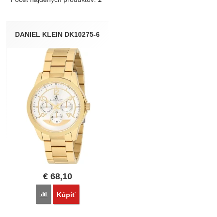
Produkty
DANIEL KLEIN DK10275-6
€
68,10
Porovnať
Kúpiť