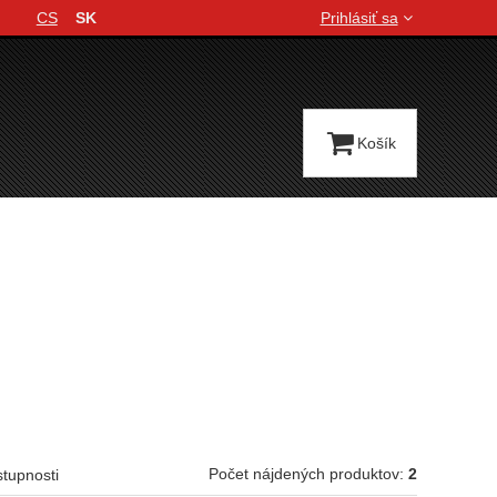
CS
SK
Prihlásiť sa
Jazyková verzia
Košík
Počet nájdených produktov:
2
stupnosti