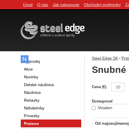
Úvod
O nás
Jak nakupovat
Obchodní podmínky
Z
Navigácia
Steel Edge SK
Prs
Výprodej
Snubné 
Akce
Novinky
Detské náušnice
Filtrovani
Cena (€)
Náušnice
Retiazky
Dostupnosť
Náhdelníky
Skladem
Prívesky
Od najzaujímavej
Prstene