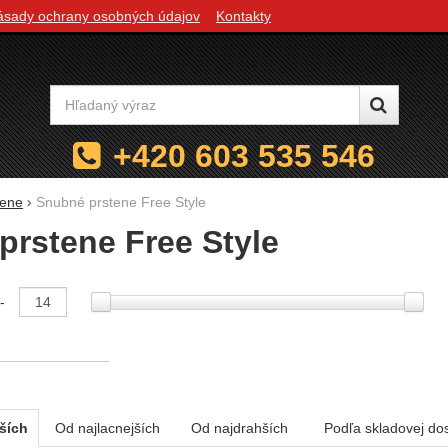
ásady ochrany osobných údajov
Kontakty
Vyhľadávanie
+420 603 535 546
tene
Snubné prstene Free Style
prstene Free Style
e podľa parametrov
-
ších
Od najlacnejších
Od najdrahších
Podľa skladovej do