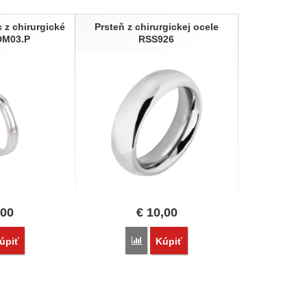
 z chirurgické
Prsteň z chirurgickej ocele
DM03.P
RSS926
,00
€
10,00
vnať
Porovnať
úpiť
Kúpiť