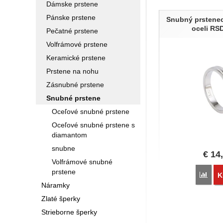
Dámske prstene
Produkty
Pánske prstene
Snubný prstenec
oceli RS
Pečatné prstene
Volfrámové prstene
Keramické prstene
Prstene na nohu
Zásnubné prstene
Snubné prstene
Oceľové snubné prstene
Oceľové snubné prstene s
diamantom
snubne
€
14
Volfrámové snubné
prstene
Poro
K
Náramky
Zlaté šperky
Strieborne šperky