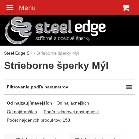
Menu
K
Steel Edge SK
Strieborne šperky Mýl
Strieborne šperky Mýl
Filtrovanie podľa parametrov
Cena (€)
Farba
Priemer mm
-
Od najzaujímavejších
Od najlacnejších
strieborná
1,7
Biela
2
Od najdrahších
Podľa skladovej dostupnosti
Zlata
3
Počet nájdených produktov:
153
Čierna
4
Produkty
Ružová
5