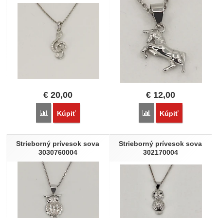
€
20,00
€
12,00
Porovnať
Porovnať
Kúpiť
Kúpiť
Strieborný prívesok sova
Strieborný prívesok sova
3030760004
302170004