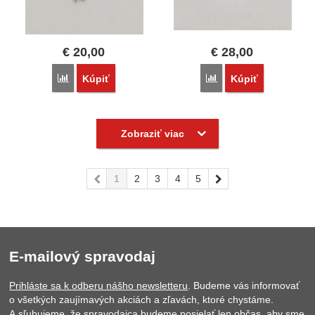
€
20,00
€
28,00
Porovnať
Porovnať
Kúpiť
Kúpiť
Zobraziť viac
predchádzajúca
1
2
3
4
5
nasledujúci
E-mailový spravodaj
Prihláste sa k odberu nášho newsletteru
. Budeme vás informovať
o všetkých zaujímavých akciách a zľavách, ktoré chystáme.
A sľubujeme, že spravodajca budeme posielať len občas, aby sme