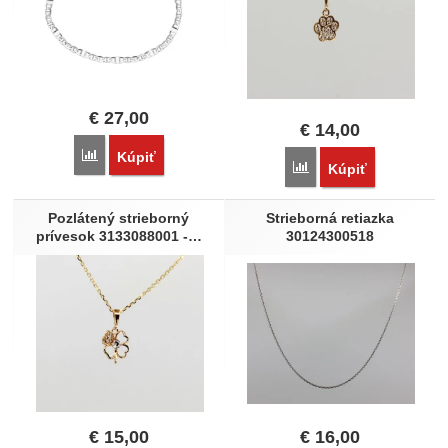
€
27,00
€
14,00
Porovnať
Kúpiť
Porovnať
Kúpiť
Pozlátený strieborný
Strieborná retiazka
prívesok 3133088001 -…
30124300518
€
15,00
€
16,00