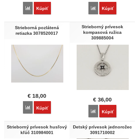
Porovnať
Porovnať
Kúpiť
Kúpiť
Strieborný prívesok
Strieborná pozlátená
kompasová ružica
retiazka 3078520017
309885004
€
18,00
€
36,00
Porovnať
Kúpiť
Porovnať
Kúpiť
Strieborný prívesok husľový
Detský prívesok jednorožec
kľúč 310984001
3091710002