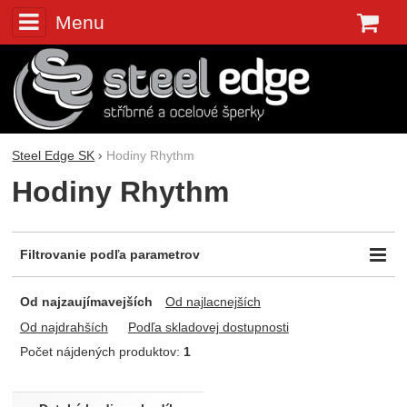
Menu
K
Steel Edge SK
Hodiny Rhythm
Hodiny Rhythm
Filtrovanie podľa parametrov
Farba
Určené pre
Od najzaujímavejších
Od najlacnejších
Modrá
děti
Od najdrahších
Podľa skladovej dostupnosti
Typ
typ strojčeka
Počet nájdených produktov:
1
Analogové
Quartz-batérie
Produkty