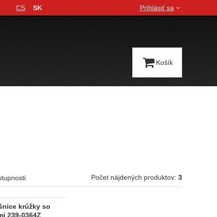
CS
SK
Prihlásiť sa
Jazyková verzia
Košík
Počet nájdených produktov:
3
stupnosti
šnice krúžky so
mi 239-0364Z