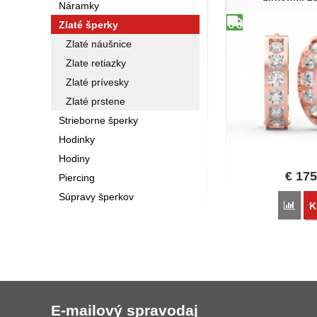
Náramky
Zlaté šperky
Zlaté náušnice
Zlate retiazky
Zlaté prívesky
Zlaté prstene
Strieborne šperky
Hodinky
Hodiny
€
175
Piercing
Súpravy šperkov
Poro
K
E-mailový spravodaj