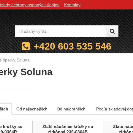
ásady ochrany osobných údajov
Kontakty
Vyhľadávanie
+420 603 535 546
té šperky Soluna
erky Soluna
e podľa parametrov
ších
Od najlacnejších
Od najdrahších
Podľa skladovej do
e krúžky so
Zlaté náušnice krúžky so
Zlaté náu
39-0364R
zirkónmi 239-0364B
zirkón