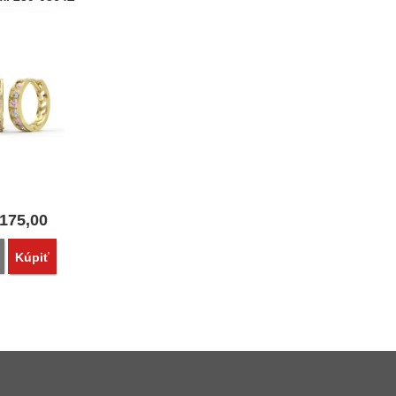
175,00
Porovnať
Kúpiť