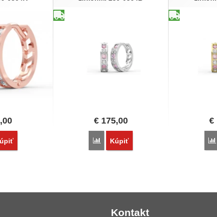
,00
€
175,00
€
vnať
Porovnať
úpiť
Kúpiť
Kontakt