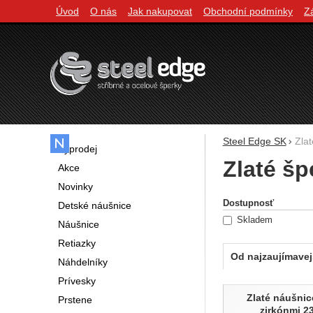
Úvod
O nás
Jak nakupovat
Obchodní podmínky
Z
Navigácia
Steel Edge SK
Zla
Výprodej
Zlaté šp
Akce
Novinky
Filtrovani
Dostupnosť
Detské náušnice
Skladem
Náušnice
Retiazky
Od najzaujímavej
Náhdelníky
Prívesky
Produkty
Zlaté náušnic
Prstene
zirkónmi 2