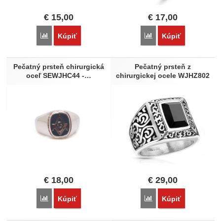
€
15,00
€
17,00
Porovnať
Porovnať
Kúpiť
Kúpiť
Pečatný prsteň chirurgická
Pečatný prsteň z
oceľ SEWJHC44 -…
chirurgickej ocele WJHZ802
€
18,00
€
29,00
Porovnať
Porovnať
Kúpiť
Kúpiť