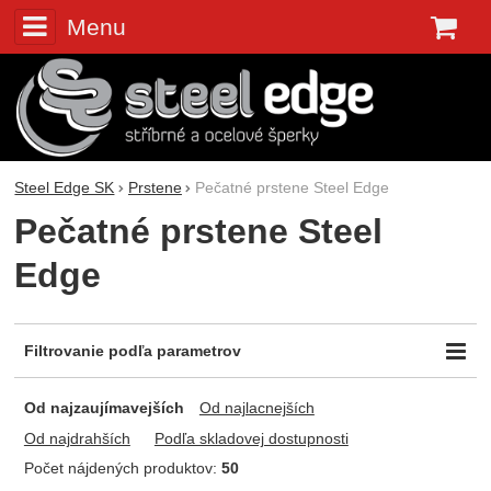
Menu
K
Steel Edge SK
Prstene
Pečatné prstene Steel Edge
Pečatné prstene Steel
Edge
Filtrovanie podľa parametrov
Cena (€)
Dostupnosť
-
Od najzaujímavejších
Od najlacnejších
Skladem
Od najdrahších
Podľa skladovej dostupnosti
Počet nájdených produktov:
50