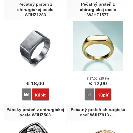
Pečatný prsteň z
Pečatný prsteň z
chirurgickej ocele
chirurgickej ocele
WJHZ1283
WJHZ1577
€
17,00
(29 %)
€
18,00
€
12,00
Porovnať
Porovnať
Kúpiť
Kúpiť
Pánsky prsteň z chirurgickej
Pečatný prsteň chirurgická
ocele WJHZ563
oceľ WJHZ913 -…