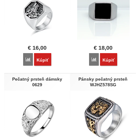
€
16,00
€
18,00
Porovnať
Porovnať
Kúpiť
Kúpiť
Pečatný prsteň dámsky
Pánsky pečatný prsteň
0629
WJHZ578SG