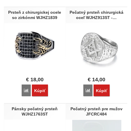
Produkty
Prsteň z chirurgickej ocele
Pečatný prsteň chirurgická
so zirkónmi WJHZ1839
oceľ WJHZ913ST -…
€
18,00
€
14,00
Porovnať
Porovnať
Kúpiť
Kúpiť
Pánsky pečatný prsteň
Pečatný prsteň pre mužov
WJHZ1763ST
JFCRC484