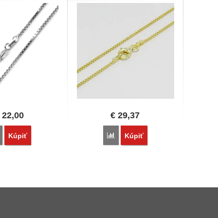
22,00
€
29,37
Porovnať
Porovnať
Kúpiť
Kúpiť