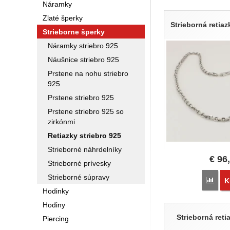
Náramky
Produkty
Zlaté šperky
Strieborná retia
Strieborne šperky
Náramky striebro 925
Náušnice striebro 925
Prstene na nohu striebro
925
Prstene striebro 925
Prstene striebro 925 so
zirkónmi
Retiazky striebro 925
Strieborné náhrdelníky
€
96
Strieborné prívesky
Strieborné súpravy
Poro
K
Hodinky
Hodiny
Strieborná ret
Piercing