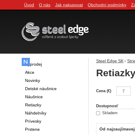
Úvod
O nás
Jak nakupovat
Obchodní podmínky
Z
Navigácia
Steel Edge SK
Str
Výprodej
Retiazky
Akce
Novinky
Detské náušnice
Filtrovani
Cena (€)
Náušnice
Retiazky
Dostupnosť
Náhdelníky
Skladem
Prívesky
Od najzaujímavej
Prstene