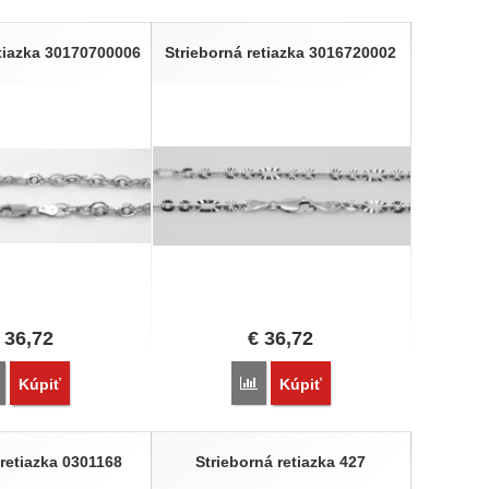
etiazka 30170700006
Strieborná retiazka 3016720002
36,72
€
36,72
Porovnať
Porovnať
Kúpiť
Kúpiť
 retiazka 0301168
Strieborná retiazka 427