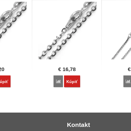
20
€
16,78
€
vnať
Porovnať
úpiť
Kúpiť
Kontakt