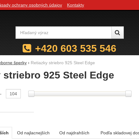
ásady ochrany osobných údajov
Kontakty
Vyhľadávanie
+420 603 535 546
ieborne šperky
Retiazky striebro 925 Steel Edge
 striebro 925 Steel Edge
e podľa parametrov
-
ších
Od najlacnejších
Od najdrahších
Podľa skladovej do