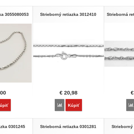
zka 3055080053
Strieborný retiazka 3012410
Strieborná r
,00
€
20,98
€
vnať
Porovnať
úpiť
Kúpiť
iazka 0301245
Strieborná retiazka 0301281
Strieborný