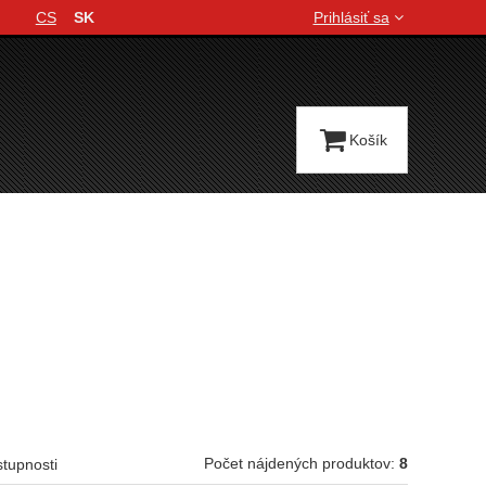
CS
SK
Prihlásiť sa
Jazyková verzia
Košík
Počet nájdených produktov:
8
stupnosti