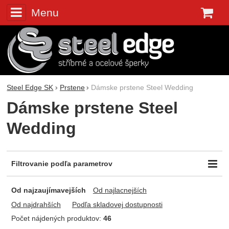
Menu
K
Steel Edge SK
Prstene
Dámske prstene Steel Wedding
Dámske prstene Steel
Wedding
Filtrovanie podľa parametrov
Cena (€)
Farba
Dostupnosť
-
Od najzaujímavejších
Od najlacnejších
Biela
Skladem
Zlata
Od najdrahších
Podľa skladovej dostupnosti
Čierna
Počet nájdených produktov:
46
Rose gold