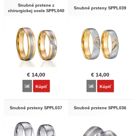
Snubné prstene z
Snubné prsteny SPPL039
chirurgickej ocele SPPL040
€
14,00
€
14,00
Porovnať
Porovnať
Kúpiť
Kúpiť
Snubné prsteny SPPL037
Snubné prstene SPPL036