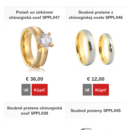
Produkty
Prsteň so zirkónmi
Snubné prstene z
Extra
chirurgická oceľ SPPL047
chirurgickej ocele SPPL046
Novinka
€
36,00
€
12,00
Porovnať
Porovnať
Kúpiť
Kúpiť
Snubné prstene chirurgická
Snubné prsteny SPPL045
oceľ SPPL038