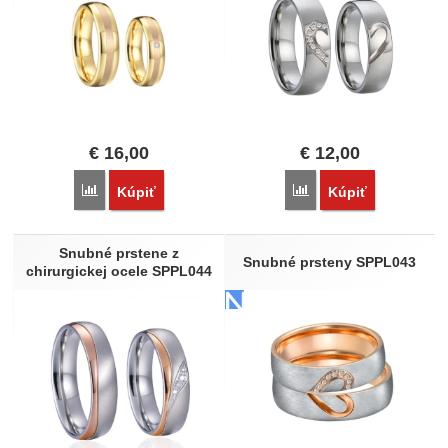
€
16,00
€
12,00
Porovnať
Porovnať
Kúpiť
Kúpiť
Snubné prstene z
Snubné prsteny SPPL043
chirurgickej ocele SPPL044