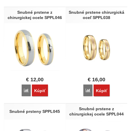
Produkty
Snubné prstene z
Snubné prstene chirurgická
chirurgickej ocele SPPL046
oceľ SPPL038
€
12,00
€
16,00
Porovnať
Porovnať
Kúpiť
Kúpiť
Snubné prstene z
Snubné prsteny SPPL045
chirurgickej ocele SPPL044