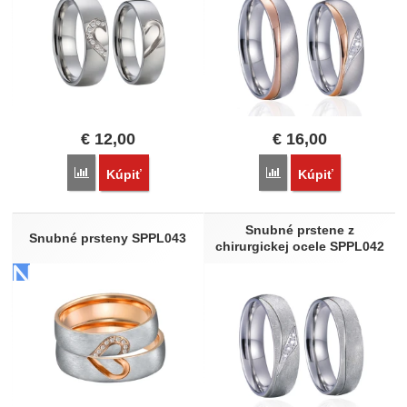
€
12,00
€
16,00
Porovnať
Porovnať
Kúpiť
Kúpiť
Snubné prstene z
Snubné prsteny SPPL043
chirurgickej ocele SPPL042