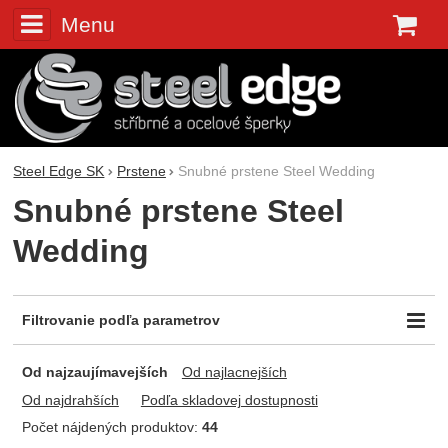
Menu
K
Steel Edge SK
Prstene
Snubné prstene Steel Wedding
Snubné prstene Steel
Wedding
Filtrovanie podľa parametrov
Cena (€)
Dostupnosť
Extra
-
Od najzaujímavejších
Od najlacnejších
Skladem
Novinka
Od najdrahších
Podľa skladovej dostupnosti
Počet nájdených produktov:
44