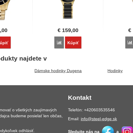
,00
€
159,00
€
vnať
Porovnať
úpiť
Kúpiť
dukty najdete v
Dámske hodinky Dugena
Hodinky
Kontakt
rmovať o všetkých zaujímavých
Telefón: +420603535546
dajca budeme posielať len občas,
Email:
info@steel-edge.sk
dykoľvek odhlásiť.
Sledujte nás na
a