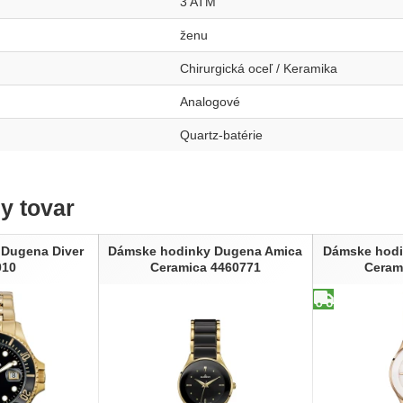
3 ATM
ženu
Chirurgická oceľ / Keramika
Analogové
Quartz-batérie
ny tovar
 Dugena Diver
Dámske hodinky Dugena Amica
Dámske hodi
010
Ceramica 4460771
Ceram