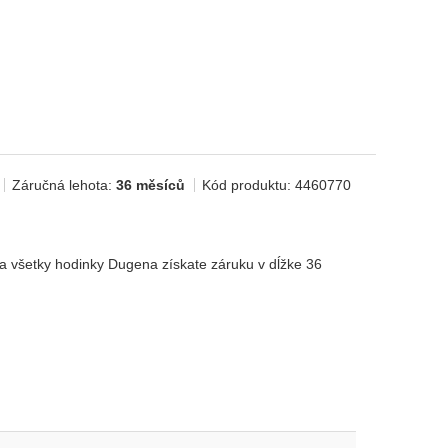
Záručná lehota:
36 měsíců
Kód produktu:
4460770
 všetky hodinky Dugena získate záruku v dĺžke 36