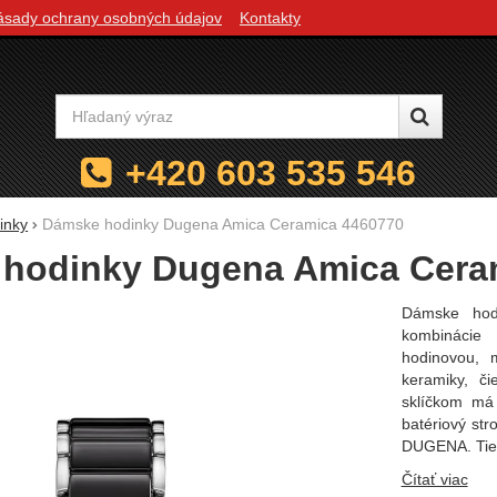
ásady ochrany osobných údajov
Kontakty
Vyhľadávanie
+420 603 535 546
inky
Dámske hodinky Dugena Amica Ceramica 4460770
hodinky Dugena Amica Cera
Dámske hod
kombinácie 
hodinovou, 
keramiky, či
sklíčkom má
batériový str
DUGENA. Tiet
Čítať viac