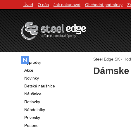
Úvod
O nás
Jak nakupovat
Obchodní podmínky
Z
Navigácia
Steel Edge SK
Hod
Výprodej
Dámske 
Akce
Novinky
Fotografie
Detské náušnice
Náušnice
Retiazky
Náhdelníky
Prívesky
Prstene