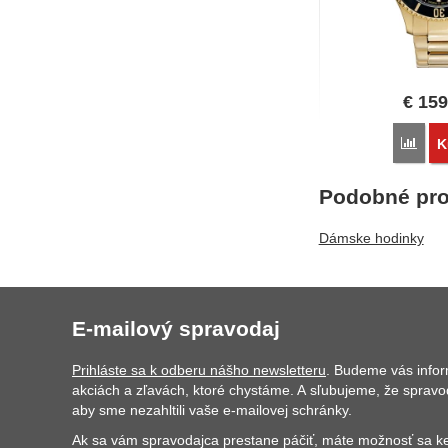
€
159
Poro
K
Podobné pro
Dámske hodinky
E-mailový spravodaj
Prihláste sa k odberu nášho newsletteru
. Budeme vás info
akciách a zľavách, ktoré chystáme. A sľubujeme, že spravo
aby sme nezahltili vaše e-mailovej schránky.
Ak sa vám spravodajca prestane páčiť, máte možnosť sa ke