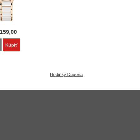
159,00
Porovnať
Kúpiť
Hodinky Dugena