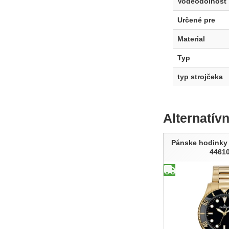
Voděodolnost
Určené pre
Material
Typ
typ strojčeka
Alternatív
Pánske hodinky
4461