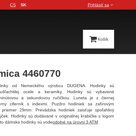
CS
SK
Prihlásiť sa
Jazyková verzia
Košík
mica 4460770
inky od Nemeckého výrobcu DUGENA. Hodinky sú
ušľachtilej ocele a keramiky. Hodinky sú vybavené
minútovou a sekundovou ručičkou. Luneta je z čiernej
erny ciferník s indexmi. Puzdro hodiniek sa zafírovým
 priemer 29mm. Prevádzka hodiniek zaisťuje spoľahlivý
ojček. Hodinky sú dodávané v originálnej krabičke s logom
o dámske hodinky sú vode
odolné na úrovni 3 ATM
.