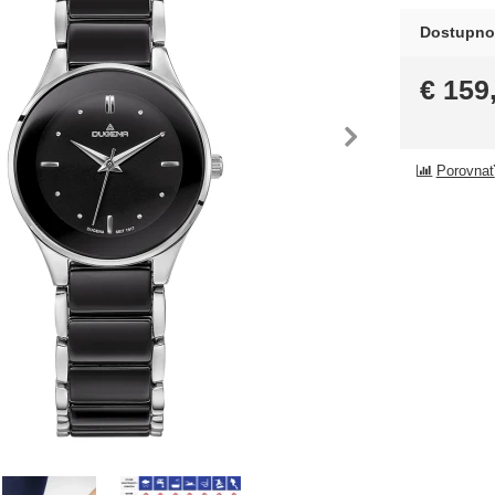
Dostupno
€
159
dchádzajúca
nasl
Porovnať