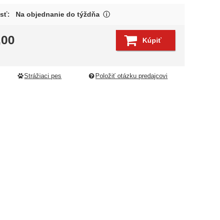
Tovar býva spravidla expedovan
sť:
Na objednanie do týždňa
Zobraziť viac
,00
Kúpiť
edujúci
Strážiaci pes
Položiť otázku predajcovi