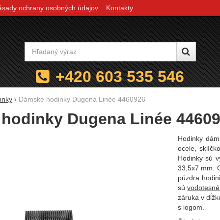
ásady ochrany osobných údajov
Kontakty
Vyhľadávanie
+420 603 535 546
inky
Dámske hodinky Dugena Linée 4460926
hodinky Dugena Linée 4460
Hodinky dám
ocele, sklíčk
Hodinky sú v
33,5x7 mm. Ch
púzdra hodin
sú
vodotesné
záruka v dĺž
s logom.