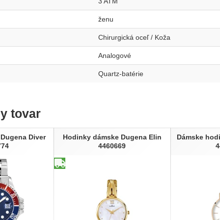
3 ATM
ženu
Chirurgická oceľ / Koža
Analogové
Quartz-batérie
ny tovar
 Dugena Diver
Hodinky dámske Dugena Elin
Dámske hodi
774
4460669
4