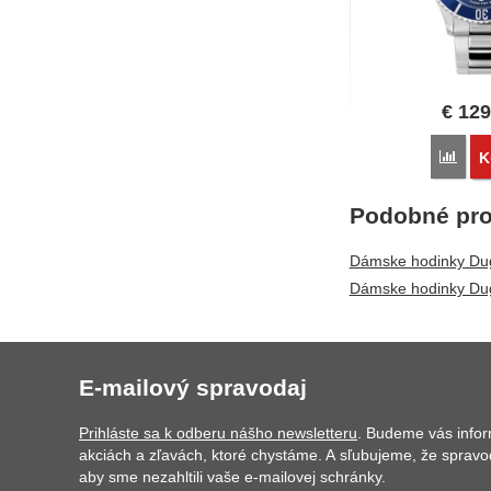
€
129
Poro
K
Podobné pro
Dámske hodinky Du
Dámske hodinky Du
E-mailový spravodaj
Prihláste sa k odberu nášho newsletteru
. Budeme vás info
akciách a zľavách, ktoré chystáme. A sľubujeme, že spravo
aby sme nezahltili vaše e-mailovej schránky.