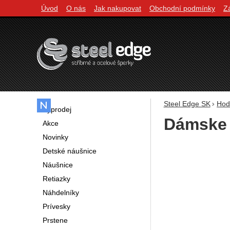
Úvod
O nás
Jak nakupovat
Obchodní podmínky
Z
Navigácia
Steel Edge SK
Hod
Výprodej
Dámske 
Akce
Novinky
Fotografie
Detské náušnice
Náušnice
Retiazky
Náhdelníky
Prívesky
Prstene