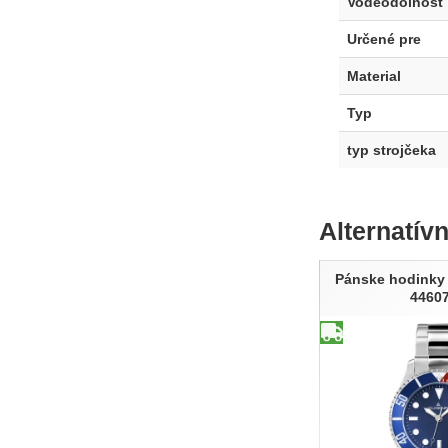
Voděodolnost
Určené pre
Material
Typ
typ strojčeka
Alternatív
Pánske hodinky
4460