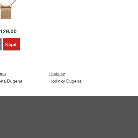
129,00
Porovnať
Kúpiť
ena
Hodinky
ena Dugena
Hodinky Dugena