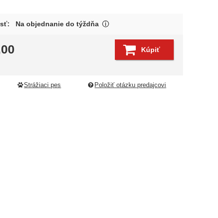
Tovar býva spravidla expedovan
sť:
Na objednanie do týždňa
Zobraziť viac
,00
Kúpiť
edujúci
Strážiaci pes
Položiť otázku predajcovi