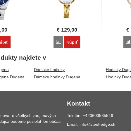
,00
€
129,00
€
vnať
Porovnať
úpiť
Kúpiť
dukty najdete v
gena
Dámske hodinky
Hodinky Dug
gena Dugena
Dámske hodinky Dugena
Hodinky Dug
Kontakt
rmovať o všetkých zaujímavých
Telefón: +420603535546
dajca budeme posielať len občas,
Email:
info@steel-edge.sk