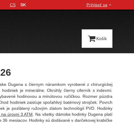
CS
SK
Prihlásiť sa
Jazyková verzia
Košík
926
ske Dugena s čiernym náramkom vyrobené z chirurgickej
o hodiniek je minerálne. Okrúhly čierny ciferník s indexmi.
ybavené hodinovou a minútovou ručičkou. Rozmer púzdra
od hodiniek zaisťuje spoľahlivý batériový strojček. Povrch
iek je pozlátený ružovým zlatom technológií PVD. Hodinky
 na úrovni 3 ATM
. Na všetky dámske hodinky Dugena platí
ke 36 mesiacov. Hodinky sú dodávané v darčekovej krabičke