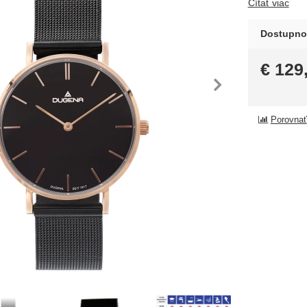
Čítať viac
Dostupno
€
129
dchádzajúca
nasl
Porovnať