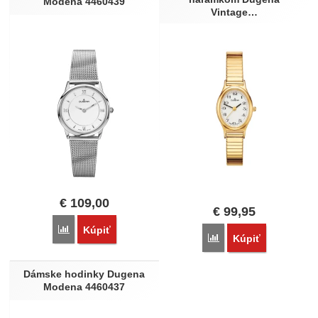
Modena 4460439
Vintage…
€
109,00
€
99,95
Porovnať
Kúpiť
Porovnať
Kúpiť
Dámske hodinky Dugena
Modena 4460437