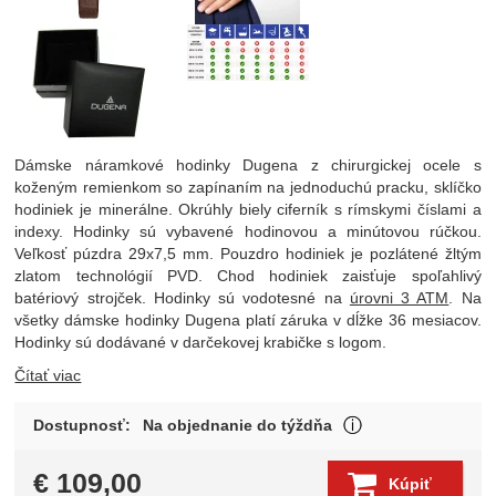
Dámske náramkové hodinky Dugena z chirurgickej ocele s
koženým remienkom so zapínaním na jednoduchú pracku, sklíčko
hodiniek je minerálne. Okrúhly biely ciferník s rímskymi číslami a
indexy. Hodinky sú vybavené hodinovou a minútovou rúčkou.
Veľkosť púzdra 29x7,5 mm. Pouzdro hodiniek je pozlátené žltým
zlatom technológií PVD. Chod hodiniek zaisťuje spoľahlivý
batériový strojček. Hodinky sú vodotesné na
úrovni 3 ATM
. Na
všetky dámske hodinky Dugena platí záruka v dĺžke 36 mesiacov.
Hodinky sú dodávané v darčekovej krabičke s logom.
Čítať viac
Tovar býva sprav
Dostupnosť:
Na objednanie do týždňa
Zobraziť viac
€
109,00
Kúpiť