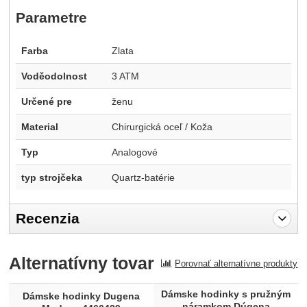
Parametre
Farba
Zlata
Voděodolnost
3 ATM
Určené pre
ženu
Material
Chirurgická oceľ / Koža
Typ
Analogové
typ strojčeka
Quartz-batérie
Recenzia
Pro vkládání recenzí je nutné se přihlásit.
Alternatívny tovar
Porovnať alternatívne produkty
Recenzia
Dámske hodinky s pružným
Nebola pridaná žiadna recenzia.
Dámske hodinky Dugena
náramkom Dúgena