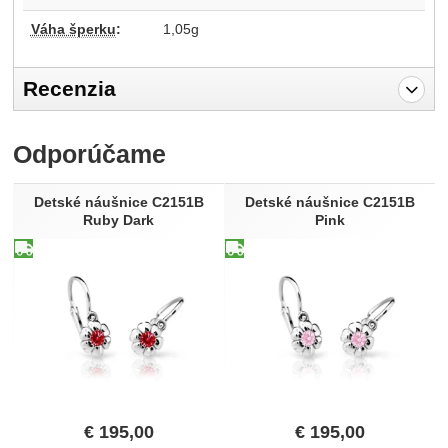
Váha šperku
:
1,05g
Recenzia
Pro vkládání recenzí je nutné se přihlásit.
Odporúčame
Recenzia
Nebola pridaná žiadna recenzia.
Detské náušnice C2151B
Detské náušnice C2151B
Ruby Dark
Pink
€
195,00
€
195,00