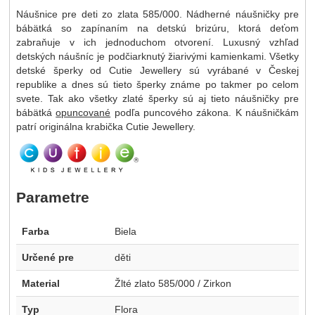
Náušnice pre deti zo zlata 585/000. Nádherné náušničky pre
bábätká so zapínaním na detskú brizúru, ktorá deťom
zabraňuje v ich jednoduchom otvorení. Luxusný vzhľad
detských náušníc je podčiarknutý žiarivými kamienkami. Všetky
detské šperky od Cutie Jewellery sú vyrábané v Českej
republike a dnes sú tieto šperky známe po takmer po celom
svete. Tak ako všetky zlaté šperky sú aj tieto náušničky pre
bábätká
opuncované
podľa puncového zákona. K náušničkám
patrí originálna krabička Cutie Jewellery.
Parametre
Farba
Biela
Určené pre
děti
Material
Žlté zlato 585/000 / Zirkon
Typ
Flora