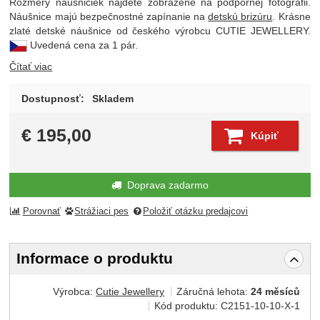
Rozmery náušničiek nájdete zobrazené na podpornej fotografii.
Náušnice majú bezpečnostné zapínanie na
detskú brizúru
. Krásne
zlaté detské náušnice od českého výrobcu CUTIE JEWELLERY.
Uvedená cena za 1 pár.
Čítať viac
Dostupnosť:
Skladem
€
195,00
Kúpiť
Doprava zadarmo
Porovnať
Strážiaci pes
Položiť otázku predajcovi
Informace o produktu
Výrobca:
Cutie Jewellery
Záručná lehota:
24 měsíců
Kód produktu:
C2151-10-10-X-1