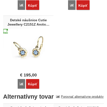
Porovnať
Porovnať
Kúpiť
Kúpiť
Detské náušnice Cutie
Jewellery C2151Z Arctic…
€
195,00
Porovnať
Kúpiť
Alternatívny tovar
Porovnať alternatívne produkty