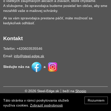
o všetkých zaujímavých akciách a zľavách, ktoré chystáme.
A sľubujeme, že spravodajca budeme posielať len občas, aby sme
nezahltili vaše e-mailovej schránky.
Ak sa vám spravodajca prestane páčiť, máte možnosť sa
kedykoľvek odhlásiť.
Kontakt
Telefón: +420603535546
Email:
info@steel-edge.sk
Sledujte nás na
a
© 2026 Steel-Edge.sk
beží na
Shopio
Táto stránka v rámci poskytovania služieb
Rozumiem
Hore
využíva cookies.
Zobraziť podrobnosti