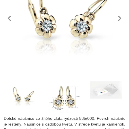
predchádzajúc
n
Fotografie
Detské náušnice zo
žltého zlata rýdzosti 585/000.
Povrch náušníc
je leštený. Náušnice s ozdobou kvetu. V strede kvetu je kamienok.