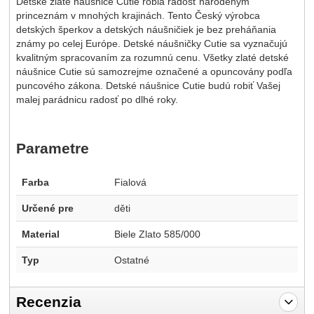
Detské zlaté náušnice Cutie robia radosť narodeným
princeznám v mnohých krajinách. Tento Český výrobca
detských šperkov a detských náušničiek je bez preháňania
známy po celej Európe. Detské náušničky Cutie sa vyznačujú
kvalitným spracovaním za rozumnú cenu. Všetky zlaté detské
náušnice Cutie sú samozrejme označené a opuncovány podľa
puncového zákona. Detské náušnice Cutie budú robiť Vašej
malej parádnicu radosť po dlhé roky.
Parametre
Farba
Fialová
Určené pre
děti
Material
Biele Zlato 585/000
Typ
Ostatné
Recenzia