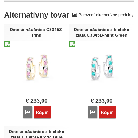
Pro vkládání recenzí je nutné se přihlásit.
Alternatívny tovar
Porovnať alternatívne produkty
Recenzia
Nebola pridaná žiadna recenzia.
Detské náušnice C3345Z-
Detské náušnice z bieleho
Pink
zlata C3345B-Mint Green
€
233,00
€
233,00
Porovnať
Porovnať
Kúpiť
Kúpiť
Detské náušnice z bieleho
zlata C3345B-Arctic Blue