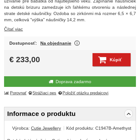
užívanie pre bábätká od najútlejšieho veku. Zapínanie náušničiek
na detskú brizuru zamedzuje ich ľahkému otvoreniu a následnej
strate detské náušničky. Ozdoba so zirkónmi má rozmer 6,5 × 6,7
mm, celková "výška" náušničky 14,2 mm.
Čítať viac
O dostupnosti produktu Vá
Dostupnosť:
Na objednanie
Zobraziť viac
€
233,00
Kúpiť
Doprava zadarmo
Porovnať
Strážiaci pes
Položiť otázku predajcovi
Informace o produktu
Výrobca:
Cutie Jewellery
Kód produktu:
C1947B-Amethyst