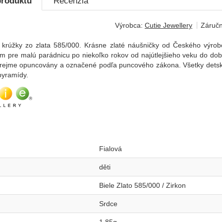
produktu
Recenzia
Výrobca:
Cutie Jewellery
Záručn
 krúžky zo zlata 585/000. Krásne zlaté náušničky od Českého výrob
 pre malú parádnicu po niekoľko rokov od najútlejšieho veku do doby,
rejme opuncovány a označené podľa puncového zákona. Všetky detské 
pyramídy.
Fialová
děti
Biele Zlato 585/000 / Zirkon
Srdce
1,85g