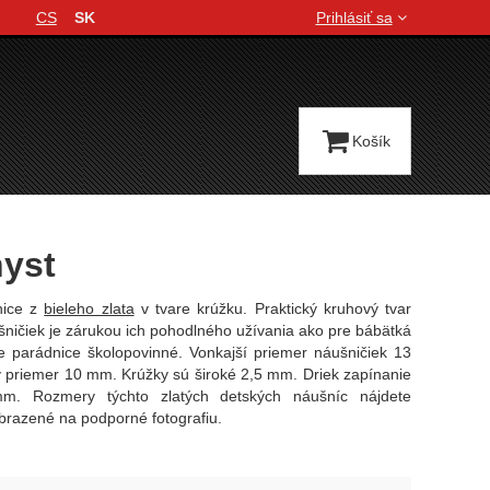
CS
SK
Prihlásiť sa
Jazyková verzia
Košík
yst
nice z
bieleho zlata
v tvare krúžku. Praktický kruhový tvar
ničiek je zárukou ich pohodlného užívania ako pre bábätká
ie parádnice školopovinné. Vonkajší priemer náušničiek 13
 priemer 10 mm. Krúžky sú široké 2,5 mm. Driek zapínanie
m. Rozmery týchto zlatých detských náušníc nájdete
brazené na podporné fotografiu.