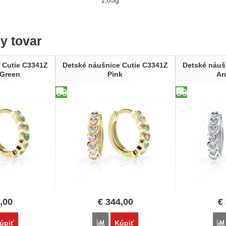
ny tovar
 Cutie C3341Z
Detské náušnice Cutie C3341Z
Detské náuš
 Green
Pink
Ar
,00
€
344,00
€
vnať
Porovnať
úpiť
Kúpiť