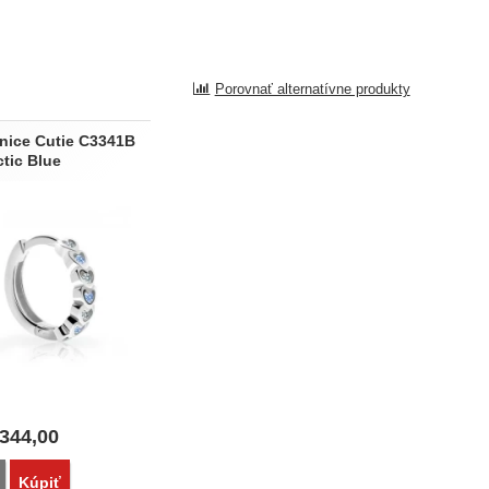
Porovnať alternatívne produkty
nice Cutie C3341B
ctic Blue
344,00
Porovnať
Kúpiť