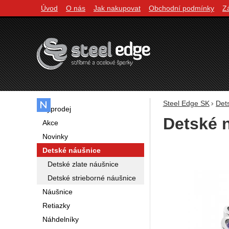
Úvod
O nás
Jak nakupovat
Obchodní podmínky
Z
Navigácia
Steel Edge SK
Det
Výprodej
Detské 
Akce
Novinky
Fotografie
Detské náušnice
Detské zlate náušnice
Detské strieborné náušnice
Náušnice
Retiazky
Náhdelníky