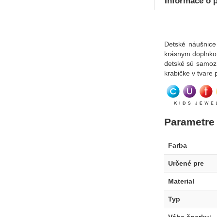
Informace o 
Detské náušnice
krásnym doplnkom
detské sú samoz
krabičke v tvare 
Parametre
Farba
Určené pre
Material
Typ
Váha šperku
: