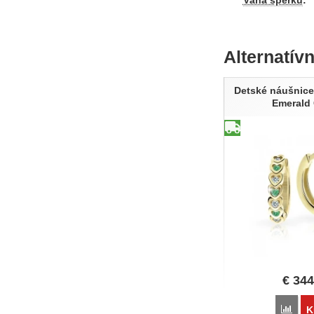
Alternatív
Detské náušnice
Emerald
€
344
Poro
K