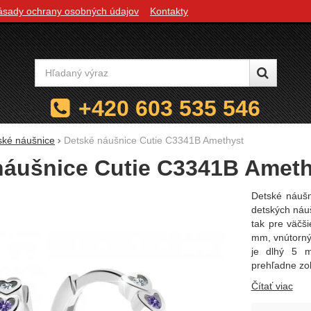
ásady ochrany osobných údajov
Kontakty
Vyhľadávanie
+420 603 535 546
ské náušnice
Detské náušnice Cutie C3341B Amethyst
náušnice Cutie C3341B Ameth
Detské náuš
detských náuš
tak pre väčš
mm, vnútorný
je dlhý 5 m
prehľadne zo
Čítať viac