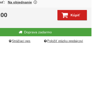
O dostupnosti produktu Vás budeme čo na
sť:
Na objednanie
Zobraziť viac
edujúci
,00
Kúpiť
Doprava zadarmo
Strážiaci pes
Položiť otázku predajcovi