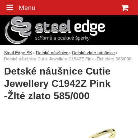
Menu
K
Steel Edge SK
Detské náušnice
Detské zlate náušnice
Detské náušnice Cutie Jewellery C1942Z Pink -Žlté zlato 585/000
Detské náušnice Cutie
Jewellery C1942Z Pink
-Žlté zlato 585/000
Fotografie