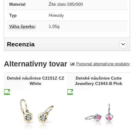
Material
Žlté zlato 585/000
Typ
Hviezdy
Váha šperku
:
1,05g
Recenzia
Pro vkládání recenzí je nutné se přihlásit.
Alternatívny tovar
Porovnať alternatívne produkty
Recenzia
Nebola pridaná žiadna recenzia.
Detské náušnice C2151Z CZ
Detské náušnice Cutie
White
Jewellery C1943-B Pink