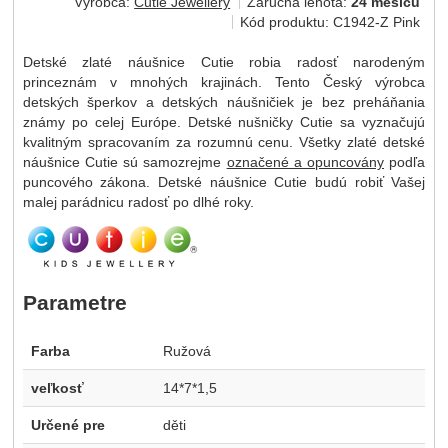
Výrobca:
Cutie Jewellery
Záručná lehota:
24 měsíců
Kód produktu:
C1942-Z Pink
Detské zlaté náušnice Cutie robia radosť narodeným
princeznám v mnohých krajinách. Tento Český výrobca
detských šperkov a detských náušničiek je bez preháňania
známy po celej Európe. Detské nušničky Cutie sa vyznačujú
kvalitným spracovaním za rozumnú cenu. Všetky zlaté detské
náušnice Cutie sú samozrejme
označené a opuncovány
podľa
puncového zákona. Detské náušnice Cutie budú robiť Vašej
malej parádnicu radosť po dlhé roky.
Parametre
Farba
Ružová
veľkosť
14*7*1,5
Určené pre
děti