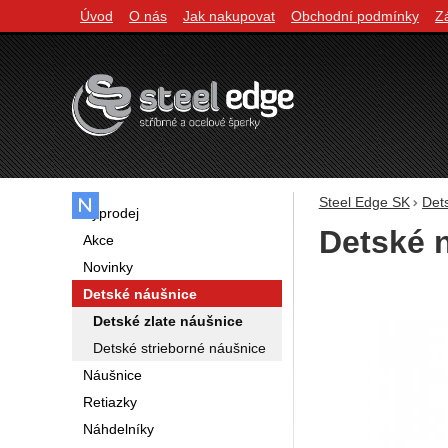
Úvod
O nás
Jak nakupovat
Obchodní podmínky
Z
Navigácia
Steel Edge SK
Det
Výprodej
Detské 
Akce
Novinky
Fotografie
Detské náušnice
Detské zlate náušnice
Detské strieborné náušnice
Náušnice
Retiazky
Náhdelníky