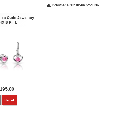
Porovnať alternatívne produkty
ice Cutie Jewellery
43-B Pink
195,00
Porovnať
Kúpiť