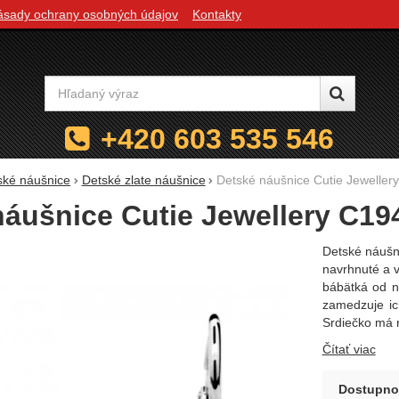
ásady ochrany osobných údajov
Kontakty
Vyhľadávanie
+420 603 535 546
ské náušnice
Detské zlate náušnice
Detské náušnice Cutie Jeweller
náušnice Cutie Jewellery C19
Detské náušn
navrhnuté a 
bábätká od n
zamedzuje ic
Srdiečko má 
Čítať viac
Dostupno