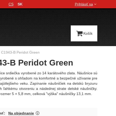
CS
SK
Prihlásiť sa
Jazyková verzia
Košík
y C1943-B Peridot Green
43-B Peridot Green
ice srdiečka vyrobené zo 14 karátového zlata. Náušnice sú
vyrobené s ohľadom na komfortné a bezpečné užívanie pre
ajútlejšieho veku. Zapínanie náušničiek na detskú bryzuru
h ľahkému otvoreniu a následnej strate detské náušničky.
rozmer 5 × 5,8 mm, celková "výška" náušničky 13,1 mm.
O dostupnosti produktu Vás budeme čo na
sť:
Na objednanie
Zobraziť viac