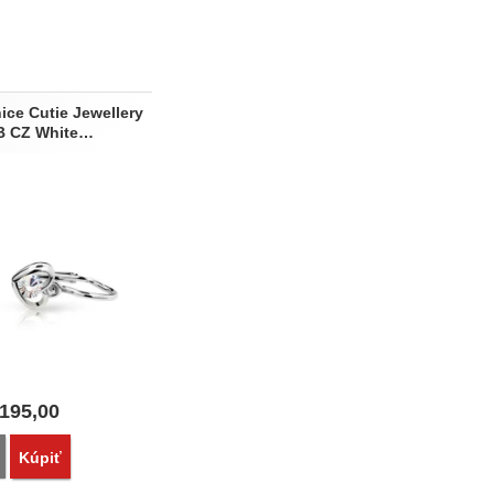
ice Cutie Jewellery
B CZ White…
195,00
Porovnať
Kúpiť