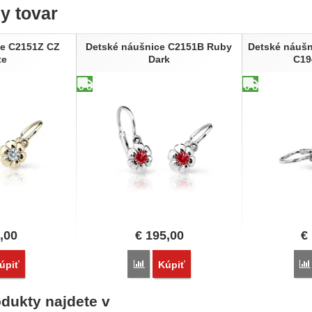
ny tovar
ce C2151Z CZ
Detské náušnice C2151B Ruby
Detské náušn
te
Dark
C19
,00
€
195,00
€
vnať
Porovnať
úpiť
Kúpiť
dukty najdete v