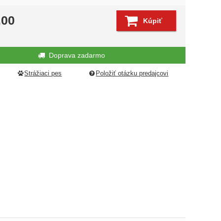
edujúci
,00
Kúpiť
Doprava zadarmo
Strážiaci pes
Položiť otázku predajcovi