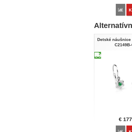
Poro
K
Alternatív
Detské náušnice 
C2149B-
€
177
Poro
K