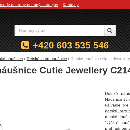
ásady ochrany osobných údajov
Kontakty
Vyhľadávanie
+420 603 535 546
ské náušnice
Detské zlate náušnice
Detské náušnice Cutie Jewellery
áušnice Cutie Jewellery C214
Detské náu
Náušnice sú 
užívanie pre
detskú brizu
detské náušn
"výška" náu
prehľadnom 