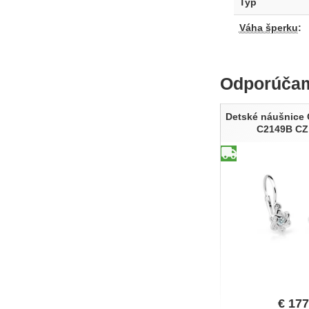
Typ
Váha šperku
:
Odporúča
Detské náušnice 
C2149B CZ
€
177