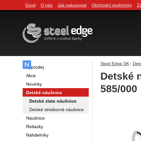
Úvod
O nás
Jak nakupovat
Obchodní podmínky
Z
Navigácia
Steel Edge SK
Det
Výprodej
Detské n
Akce
Novinky
585/000
Detské náušnice
Detské zlate náušnice
Fotografie
Detské strieborné náušnice
Náušnice
Retiazky
Náhdelníky