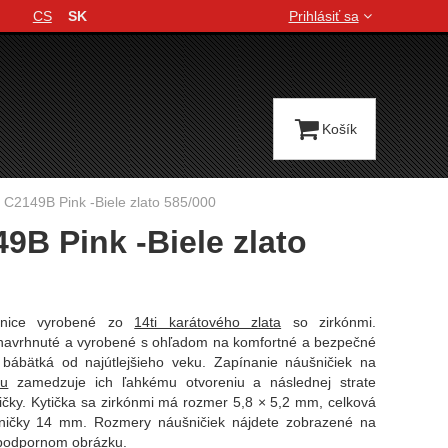
CS
SK
Prihlásiť sa
Jazyková verzia
Košík
 C2149B Pink -Biele zlato 585/000
9B Pink -Biele zlato
šnice vyrobené zo
14ti karátového zlata
so zirkónmi.
navrhnuté a vyrobené s ohľadom na komfortné a bezpečné
 bábätká od najútlejšieho veku. Zapínanie náušničiek na
ru
zamedzuje ich ľahkému otvoreniu a následnej strate
ičky. Kytička sa zirkónmi má rozmer 5,8 × 5,2 mm, celková
šničky 14 mm. Rozmery náušničiek nájdete zobrazené na
podpornom obrázku.