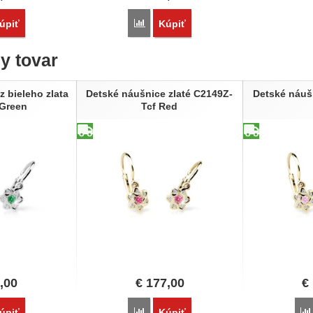
vnať
Porovnať
úpiť
Kúpiť
ny tovar
z bieleho zlata
Detské náušnice zlaté C2149Z-
Detské náuš
Green
Tcf Red
,00
€
177,00
€
vnať
Porovnať
úpiť
Kúpiť