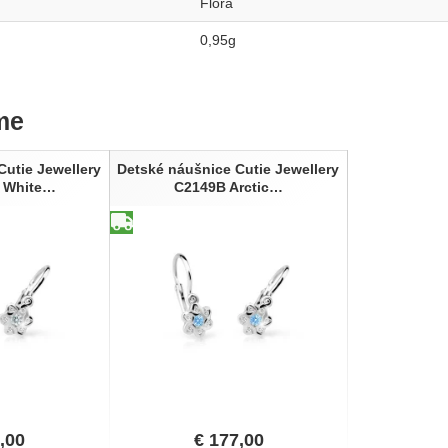
Flora
0,95g
me
Cutie Jewellery
Detské náušnice Cutie Jewellery
 White…
C2149B Arctic…
,00
€
177,00