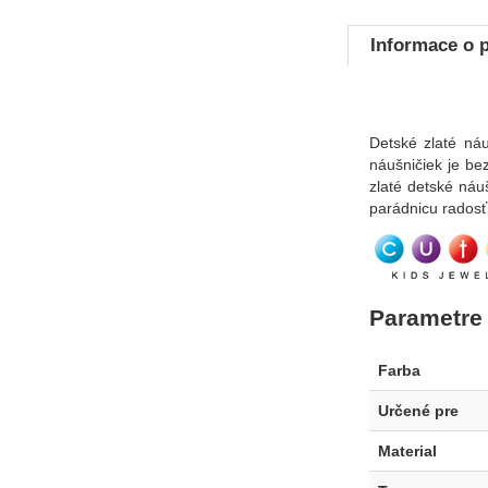
Informace o 
Detské zlaté ná
náušničiek je b
zlaté detské ná
parádnicu radosť 
Parametre
Farba
Určené pre
Material