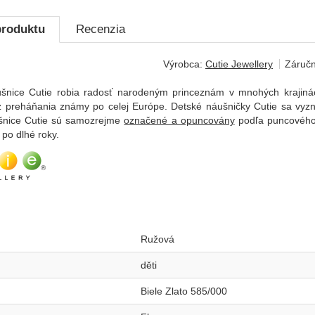
produktu
Recenzia
Výrobca:
Cutie Jewellery
Záručn
ušnice Cutie robia radosť narodeným princeznám v mnohých krajiná
ez preháňania známy po celej Európe. Detské náušničky Cutie sa vyz
ušnice Cutie sú samozrejme
označené a opuncovány
podľa puncového 
po dlhé roky.
Ružová
děti
Biele Zlato 585/000