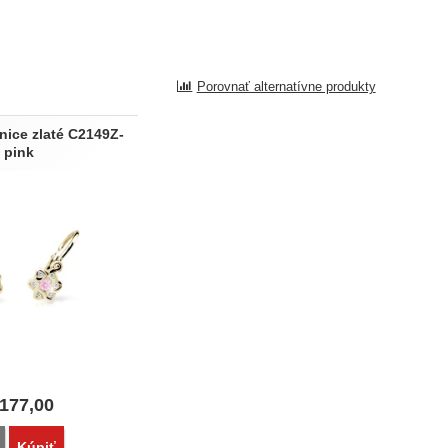
Porovnať alternatívne produkty
nice zlaté C2149Z-
pink
177,00
Porovnať
Kúpiť