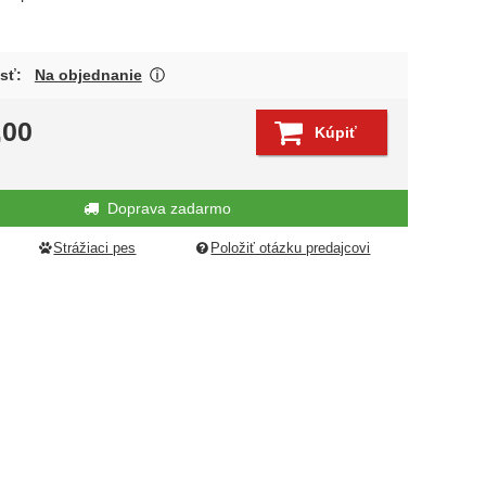
O dostupnosti produktu Vás budeme čo na
sť:
Na objednanie
Zobraziť viac
edujúci
,00
Kúpiť
Doprava zadarmo
Strážiaci pes
Položiť otázku predajcovi