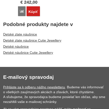
€
242,00
Porovnať
Kúpiť
Podobné produkty najdete v
Detské zlate náušnice
Detské zlate náušnice Cutie Jewellery
Detské náušnice
Detské náušnice Cutie Jewellery
E-mailový spravodaj
Prihláste sa k odberu nášho newsletteru
. Budeme vás informovať
o všetkých zaujímavých akciách a zľavách, ktoré chystáme.
A sľubujeme, že spravodajca budeme posielať len občas, aby sme
nezahltili vaše e-mailovej schránky.