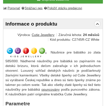
Porovnať
Strážiaci pes
Položiť otázku predajcovi
Informace o produktu
Výrobca:
Cutie Jewellery
Záručná lehota:
24 měsíců
Kód produktu:
C2745R-CZ White
Náušnice pre bábätko zo zlata
585/000. Nádherné náušničky pre bábätká so zapínaním na
detskú brizuru, ktorá deťom zabraňuje v ich jednoduchom
otvorení. Luxusný vzhľad detských náušníc je podčiarknutý
žiarivými kamienkami. Všetky detské šperky od Cutie Jewellery
sú vyrábané Českej republike a dnes sú tieto šperky známe po
takmer po celom svete. Tak ako všetky zlaté šperky sú tiež tieto
náušničky pre bábätká
opuncovány
podľa puncového zákona.
K náušničkám patrí originálne krabička Cutie Jewellery.
Parametre