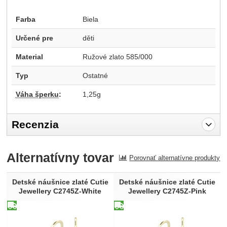
Farba
Biela
Určené pre
děti
Material
Ružové zlato 585/000
Typ
Ostatné
Váha šperku
:
1,25g
Recenzia
Pro vkládání recenzí je nutné se přihlásit.
Alternatívny tovar
Porovnať alternatívne produkty
Recenzia
Nebola pridaná žiadna recenzia.
Detské náušnice zlaté Cutie
Detské náušnice zlaté Cutie
Jewellery C2745Z-White
Jewellery C2745Z-Pink