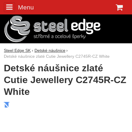
Menu
K
Steel Edge SK
Detské náušnice
Detské náušnice zlaté Cutie Jewellery C2745R-CZ White
Detské náušnice zlaté
Cutie Jewellery C2745R-CZ
White
Fotografie