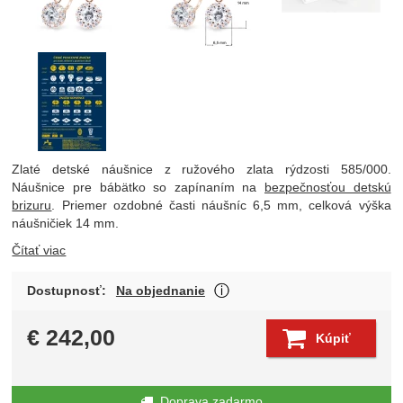
Zlaté detské náušnice z ružového zlata rýdzosti 585/000.
Náušnice pre bábätko so zapínaním na
bezpečnosťou detskú
brizuru
. Priemer ozdobné časti náušníc 6,5 mm, celková výška
náušničiek 14 mm.
Čítať viac
O dostupnosti produktu Vá
Dostupnosť:
Na objednanie
Zobraziť viac
€
242,00
Kúpiť
Doprava zadarmo