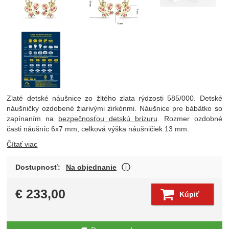
Zlaté detské náušnice zo žltého zlata rýdzosti 585/000. Detské
náušničky ozdobené žiarivými zirkónmi. Náušnice pre bábätko so
zapínaním na
bezpečnosťou detskú brizuru
. Rozmer ozdobné
časti náušníc 6x7 mm, celková výška náušničiek 13 mm.
Čítať viac
O dostupnosti produktu Vá
Dostupnosť:
Na objednanie
Zobraziť viac
€
233,00
Kúpiť