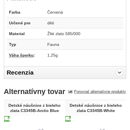
Farba
Červená
Určené pre
děti
Material
Žlté zlato 585/000
Typ
Fauna
Váha šperku
:
1,25g
Recenzia
Pro vkládání recenzí je nutné se přihlásit.
Alternatívny tovar
Porovnať alternatívne produkty
Recenzia
Nebola pridaná žiadna recenzia.
Detské náušnice z bieleho
Detské náušnice z bieleho
zlata C3345B-Arctic Blue
zlata C3345B-White