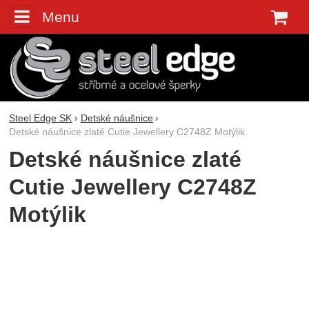
Menu
K
Steel Edge SK
Detské náušnice
Detské náušnice zlaté Cutie Jewellery C2748Z Motýlik
Detské náušnice zlaté
Cutie Jewellery C2748Z
Motýlik
Fotografie