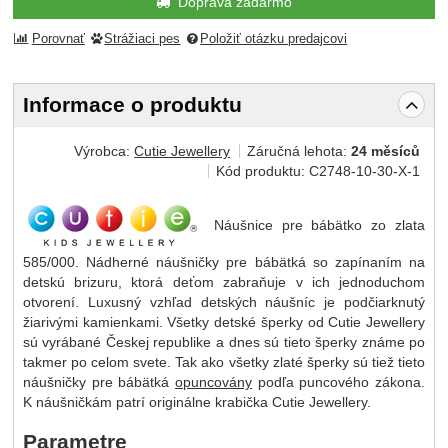
Doprava zadarmo
Porovnať
Strážiaci pes
Položiť otázku predajcovi
Informace o produktu
Výrobca:
Cutie Jewellery
Záručná lehota:
24 měsíců
Kód produktu:
C2748-10-30-X-1
Náušnice pre bábätko zo zlata
585/000. Nádherné náušničky pre bábätká so zapínaním na
detskú brizuru, ktorá deťom zabraňuje v ich jednoduchom
otvorení. Luxusný vzhľad detských náušníc je podčiarknutý
žiarivými kamienkami. Všetky detské šperky od Cutie Jewellery
sú vyrábané Českej republike a dnes sú tieto šperky známe po
takmer po celom svete. Tak ako všetky zlaté šperky sú tiež tieto
náušničky pre bábätká
opuncovány
podľa puncového zákona.
K náušničkám patrí originálne krabička Cutie Jewellery.
Parametre