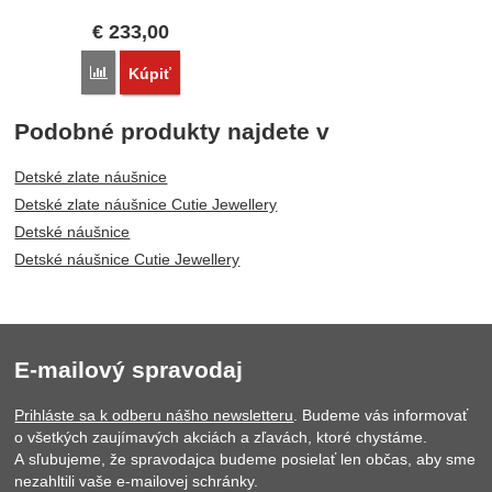
€
233,00
Porovnať
Kúpiť
Podobné produkty najdete v
Detské zlate náušnice
Detské zlate náušnice Cutie Jewellery
Detské náušnice
Detské náušnice Cutie Jewellery
E-mailový spravodaj
Prihláste sa k odberu nášho newsletteru
. Budeme vás informovať
o všetkých zaujímavých akciách a zľavách, ktoré chystáme.
A sľubujeme, že spravodajca budeme posielať len občas, aby sme
nezahltili vaše e-mailovej schránky.