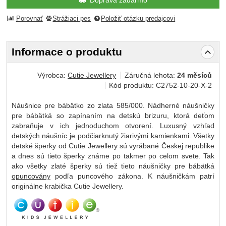
Doprava zadarmo
Porovnať
Strážiaci pes
Položiť otázku predajcovi
Informace o produktu
Výrobca:
Cutie Jewellery
Záručná lehota:
24 měsíců
Kód produktu:
C2752-10-20-X-2
Náušnice pre bábätko zo zlata 585/000. Nádherné náušničky
pre bábätká so zapínaním na detskú brizuru, ktorá deťom
zabraňuje v ich jednoduchom otvorení. Luxusný vzhľad
detských náušníc je podčiarknutý žiarivými kamienkami. Všetky
detské šperky od Cutie Jewellery sú vyrábané Českej republike
a dnes sú tieto šperky známe po takmer po celom svete. Tak
ako všetky zlaté šperky sú tiež tieto náušničky pre bábätká
opuncovány
podľa puncového zákona. K náušničkám patrí
originálne krabička Cutie Jewellery.