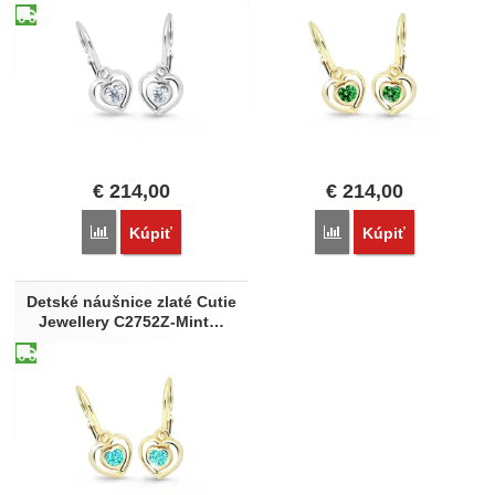
€
214,00
€
214,00
Porovnať
Porovnať
Kúpiť
Kúpiť
Detské náušnice zlaté Cutie
Jewellery C2752Z-Mint…