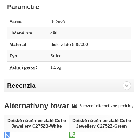
Parametre
Farba
Ružová
Určené pre
děti
Material
Biele Zlato 585/000
Typ
Srdce
Váha šperku
:
1,15g
Recenzia
Pro vkládání recenzí je nutné se přihlásit.
Alternatívny tovar
Porovnať alternatívne produkty
Recenzia
Nebola pridaná žiadna recenzia.
Detské náušnice zlaté Cutie
Detské náušnice zlaté Cutie
Jewellery C2752B-White
Jewellery C2752Z-Green