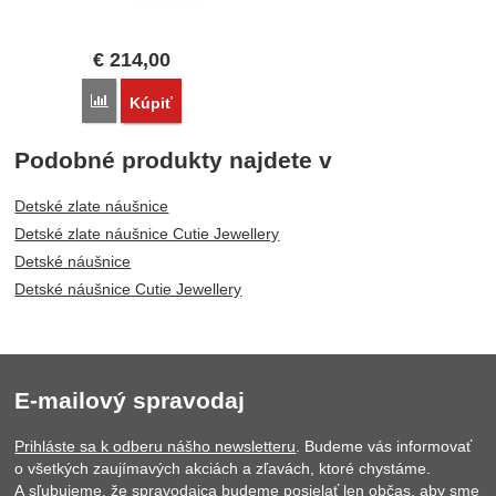
€
214,00
Porovnať
Kúpiť
Podobné produkty najdete v
Detské zlate náušnice
Detské zlate náušnice Cutie Jewellery
Detské náušnice
Detské náušnice Cutie Jewellery
E-mailový spravodaj
Prihláste sa k odberu nášho newsletteru
. Budeme vás informovať
o všetkých zaujímavých akciách a zľavách, ktoré chystáme.
A sľubujeme, že spravodajca budeme posielať len občas, aby sme