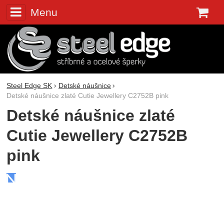
Menu
K
Steel Edge SK
Detské náušnice
Detské náušnice zlaté Cutie Jewellery C2752B pink
Detské náušnice zlaté
Cutie Jewellery C2752B
pink
Fotografie