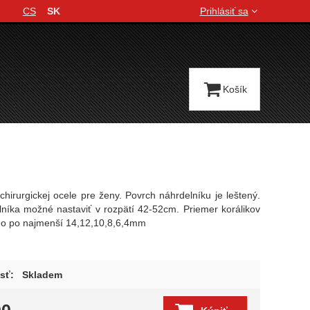
CS
SK
Prihlásiť sa
Jazyková verzia
Košík
chirurgickej ocele pre ženy. Povrch náhrdelníku je leštený.
lníka možné nastaviť v rozpätí 42-52cm. Priemer korálikov
ho po najmenší 14,12,10,8,6,4mm
sť:
Skladem