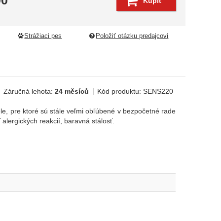
00
Kúpiť
Strážiaci pes
Položiť otázku predajcovi
Záručná lehota:
24 měsíců
Kód produktu:
SENS220
ele, pre ktoré sú stále veľmi obľúbené v bezpočetné rade
alergických reakcií, baravná stálosť.