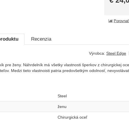
€
24,
Porovnať
produktu
Recenzia
Výrobca:
Steel Edge
k pre ženy. Náhrdelník má všetky vlastnosti šperkov z chirurgickej oc
eľov. Medzi tieto vlastnoisti patria predovšetkým odolnosť, nevyvolávať 
Steel
ženu
Chirurgická oceľ