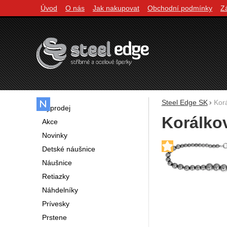
Úvod
O nás
Jak nakupovat
Obchodní podmínky
Z
Navigácia
Steel Edge SK
Kor
Výprodej
Korálko
Akce
Novinky
Fotografie
Detské náušnice
Náušnice
Retiazky
Náhdelníky
Prívesky
Prstene