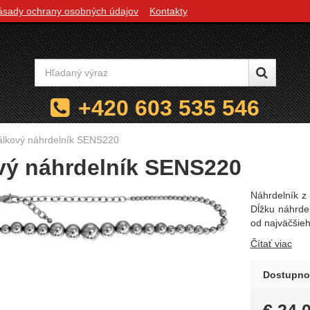
ásady ochrany osobných údajov
Kontakty
Vyhľadávanie
+420 603 535 546
álkový náhrdelník SENS220
vý náhrdelník SENS220
Náhrdelník z 
Dĺžku náhrde
od najväčšie
Čítať viac
Dostupno