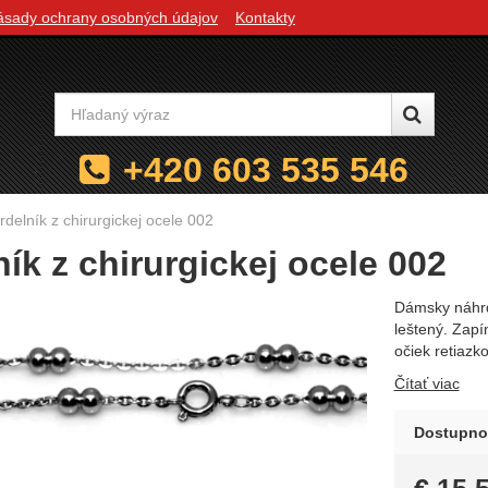
ásady ochrany osobných údajov
Kontakty
Vyhľadávanie
+420 603 535 546
delník z chirurgickej ocele 002
ík z chirurgickej ocele 002
Dámsky náhrde
leštený. Zapí
očiek retiazk
Čítať viac
Dostupno