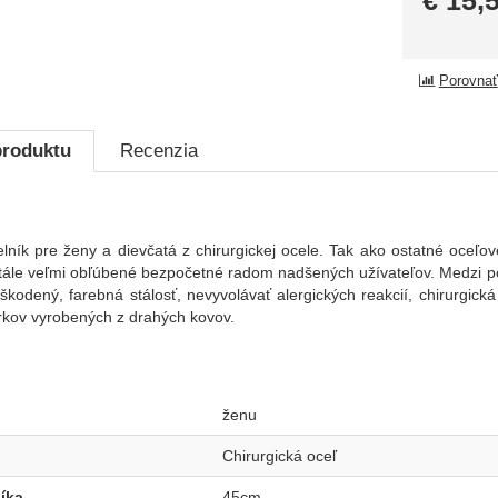
€
15,
Porovnať
produktu
Recenzia
lník pre ženy a dievčatá z chirurgickej ocele. Tak ako ostatné oceľové
tále veľmi obľúbené bezpočetné radom nadšených užívateľov. Medzi pop
oškodený, farebná stálosť, nevyvolávať alergických reakcií, chirurgic
kov vyrobených z drahých kovov.
ženu
Chirurgická oceľ
íka
45cm