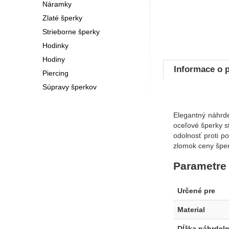
Náramky
Zlaté šperky
Strieborne šperky
Hodinky
Hodiny
Informace o 
Piercing
Súpravy šperkov
Elegantný náhrde
oceľové šperky s
odolnosť proti p
zlomok ceny šper
Parametre
Určené pre
Material
Dĺžka náhrdeln