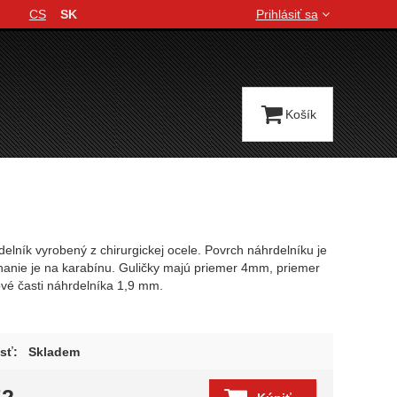
CS
SK
Prihlásiť sa
Jazyková verzia
Košík
lník vyrobený z chirurgickej ocele. Povrch náhrdelníku je
nanie je na karabínu. Guličky majú priemer 4mm, priemer
ové časti náhrdelníka 1,9 mm.
sť:
Skladem