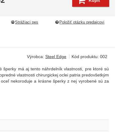
52
Kúpiť
Strážiaci pes
Položiť otázku predajcovi
Výrobca:
Steel Edge
Kód produktu:
002
 šperky má aj tento náhrdelník vlastnosti, pre ktoré sú
redné vlastnosti chirurgickej oclei patria predovšetkým
ká oceľ nekoroduje a krásne šperky z nej vyrobené sú za