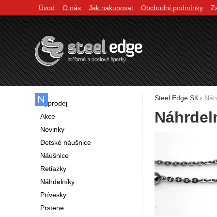
Úvod
O nás
Jak nakupovat
Obchodní podmínky
Z
Navigácia
Steel Edge SK
Náhr
Výprodej
Náhrdeln
Akce
Novinky
Fotografie
Detské náušnice
Náušnice
Retiazky
Náhdelníky
Prívesky
Prstene