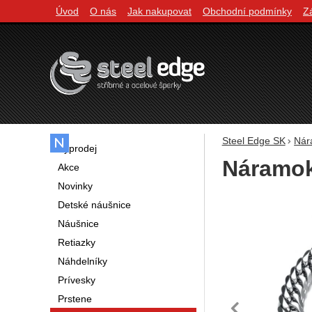
Úvod
O nás
Jak nakupovat
Obchodní podmínky
Z
Navigácia
Steel Edge SK
Nár
Výprodej
Náramok
Akce
Novinky
Fotografie
Detské náušnice
Náušnice
Retiazky
Náhdelníky
Prívesky
Prstene