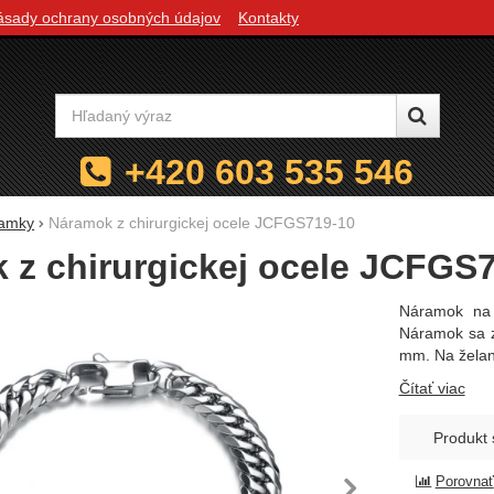
ásady ochrany osobných údajov
Kontakty
Vyhľadávanie
+420 603 535 546
amky
Náramok z chirurgickej ocele JCFGS719-10
 z chirurgickej ocele JCFGS
Náramok na 
Náramok sa z
mm. Na želan
Čítať viac
Produkt 
Porovnať