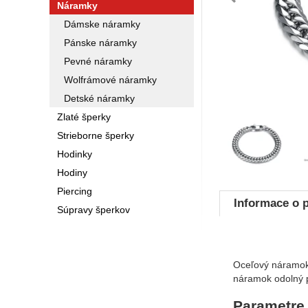
pre
Náramky
Dámske náramky
Pánske náramky
Pevné náramky
Wolfrámové náramky
Detské náramky
Zlaté šperky
Fotografie
Strieborne šperky
Hodinky
Hodiny
Piercing
Informace o 
Súpravy šperkov
Oceľový náramok 
náramok odolný p
Parametre