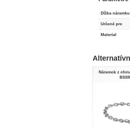
Dĺžka náramku
Určené pre
Material
Alternatív
Náramok z chiru
BSS9