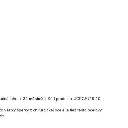
edujúci
učná lehota:
24 měsíců
Kód produktu:
JCFGS719-10
šetky šperky z chirurgickej ocele je tiež tento oceľový
ie.