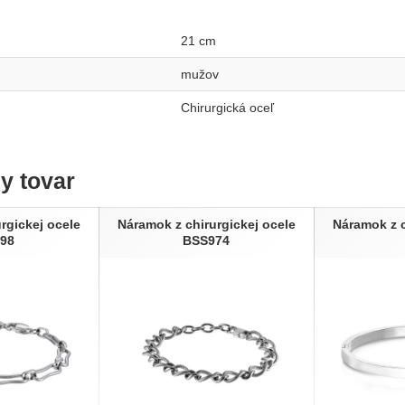
21 cm
mužov
Chirurgická oceľ
ny tovar
rgickej ocele
Náramok z chirurgickej ocele
Náramok z c
98
BSS974