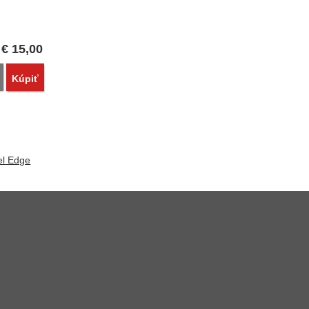
d
€
15,00
Porovnať
Kúpiť
el Edge