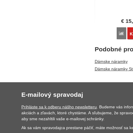
€
15
Poro
K
Podobné pro
Dámske náramky
Dámske náramky St
E-mailový spravodaj
Prihláste sa k odberu nášho newsletteru
. Budeme vás info
akciách a zľavách, ktoré chystáme. A sľubujeme, že spravo
aby sme nezahltili vaše e-mailovej schránky.
Ak sa vám spravodajca prestane páčiť, máte možnosť sa ke