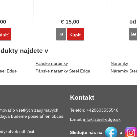
,00
€
15,00
o
vnať
Porovnať
úpiť
Kúpiť
dukty najdete v
Pánske náramky
Náramky
eel Edge
Pánske náramky Steel Edge
Náramky Ste
Kontakt
rmovať o všetkých zaujímavých
Telefón: +420603535546
dajca budeme posielať len občas,
Email:
info@steel-edge.sk
dykoľvek odhlásiť.
Sledujte nás na
a