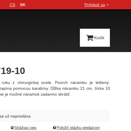
CS
SK
Prihlásiť sa
Jazyková verzia
Košík
719-10
ruku z chirurgickej ocele. Povrch náramku je leštený.
apína pomocou karabíny. Dĺžka náramku 21 cm, šírka 10
ie je možné náramok zadarmo skrátiť.
sa už nepredáva.
Strážiaci pes
Položiť otázku predajcovi