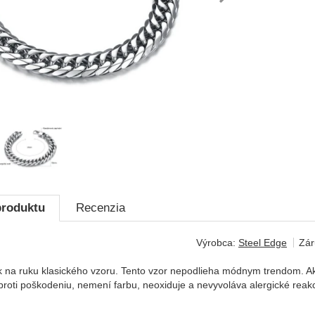
dchádzajúca
nasl
produktu
Recenzia
Výrobca:
Steel Edge
Zár
na ruku klasického vzoru. Tento vzor nepodlieha módnym trendom. Ako v
roti poškodeniu, nemení farbu, neoxiduje a nevyvoláva alergické reakc