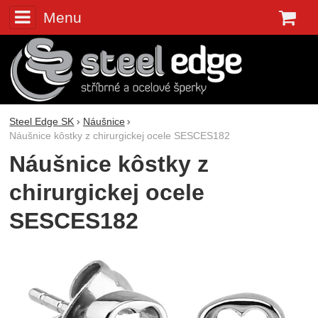
Menu
K
Steel Edge SK
Náušnice
Náušnice kôstky z chirurgickej ocele SESCES182
Náušnice kôstky z
chirurgickej ocele
SESCES182
Fotografie