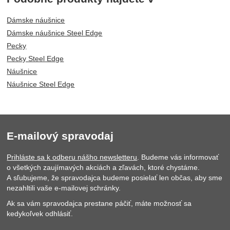
Dámske náušnice
Dámske náušnice Steel Edge
Pecky
Pecky Steel Edge
Náušnice
Náušnice Steel Edge
E-mailový spravodaj
Prihláste sa k odberu nášho newsletteru
. Budeme vás informovať
o všetkých zaujímavých akciách a zľavách, ktoré chystáme.
A sľubujeme, že spravodajca budeme posielať len občas, aby sme
nezahltili vaše e-mailovej schránky.
Ak sa vám spravodajca prestane páčiť, máte možnosť sa
kedykoľvek odhlásiť.