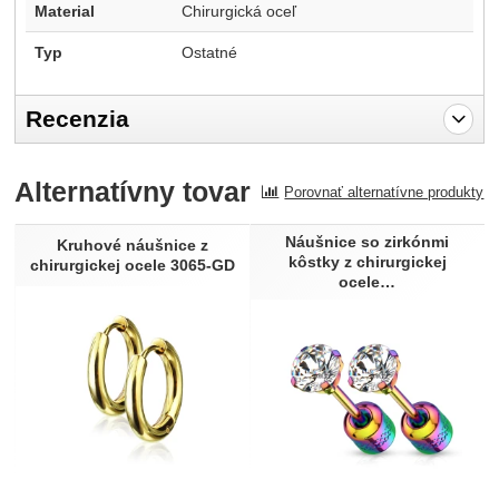
Material
Chirurgická oceľ
Typ
Ostatné
Recenzia
Pro vkládání recenzí je nutné se přihlásit.
Alternatívny tovar
Porovnať alternatívne produkty
Recenzia
Náušnice so zirkónmi
Nebola pridaná žiadna recenzia.
Kruhové náušnice z
kôstky z chirurgickej
chirurgickej ocele 3065-GD
ocele…