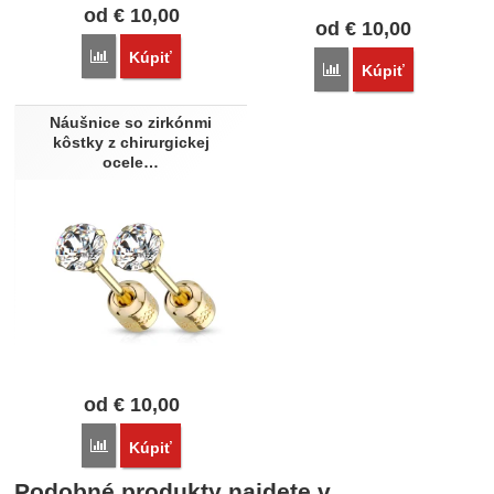
od
€
10,00
od
€
10,00
Porovnať
Kúpiť
Porovnať
Kúpiť
Náušnice so zirkónmi
kôstky z chirurgickej
ocele…
od
€
10,00
Porovnať
Kúpiť
Podobné produkty najdete v