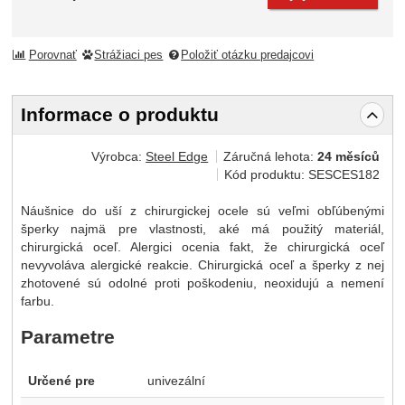
Porovnať
Strážiaci pes
Položiť otázku predajcovi
Informace o produktu
Výrobca:
Steel Edge
Záručná lehota:
24 měsíců
Kód produktu:
SESCES182
Náušnice do uší z chirurgickej ocele sú veľmi obľúbenými
šperky najmä pre vlastnosti, aké má použitý materiál,
chirurgická oceľ. Alergici ocenia fakt, že chirurgická oceľ
nevyvoláva alergické reakcie. Chirurgická oceľ a šperky z nej
zhotovené sú odolné proti poškodeniu, neoxidujú a nemení
farbu.
Parametre
Určené pre
univezální