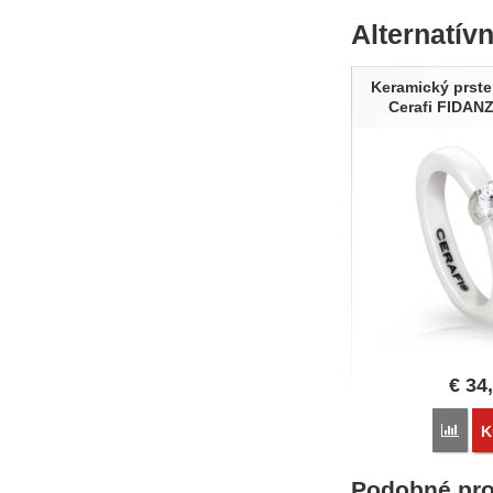
Alternatív
Keramický prste
Cerafi FIDA
€
34
Poro
K
Podobné pro