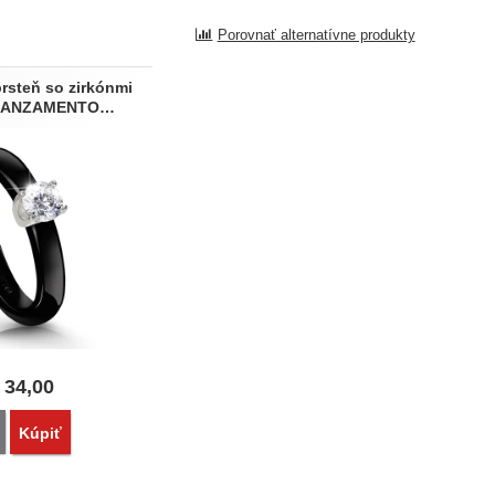
Porovnať alternatívne produkty
rsteň so zirkónmi
FIDANZAMENTO…
34,00
Porovnať
Kúpiť