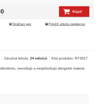
00
Kúpiť
Strážiaci pes
Položiť otázku predajcovi
Záručná lehota:
24 měsíců
Kód produktu:
RTS017
škodeniu, neoxidujú a nespôsobujú alergické reakcie.