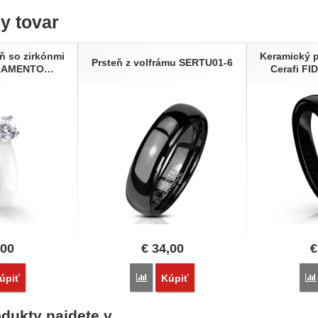
ny tovar
ň so zirkónmi
Keramický p
Prsteň z volfrámu SERTU01-6
NZAMENTO…
Cerafi 
,00
€
34,00
€
vnať
Porovnať
úpiť
Kúpiť
dukty najdete v