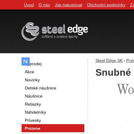
Úvod
O nás
Jak nakupovat
Obchodní podmínky
Z
Navigácia
Steel Edge SK
Prs
Výprodej
Snubné 
Akce
Novinky
Fotografie
Detské náušnice
Náušnice
Retiazky
Náhdelníky
Prívesky
Prstene