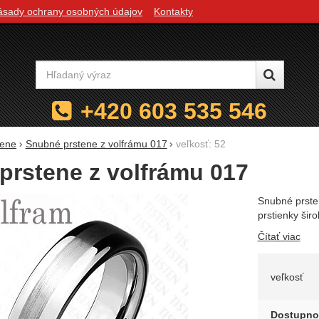
ásady ochrany osobných údajov
Kontakty
Vyhľadávanie
+420 603 535 546
tene
Snubné prstene z volfrámu 017
veľkosť: 52
prstene z volfrámu 017
Snubné prsten
prstienky šir
Čítať viac
Zvoľte 
veľkosť
Dostupno