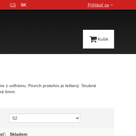
CS
SK
Prihlásiť sa
Jazyková verzia
Košík
e z volfrámu. Povrch prsteňov je leštený. Snubné
oké 6mm.
variant
sť:
Skladem