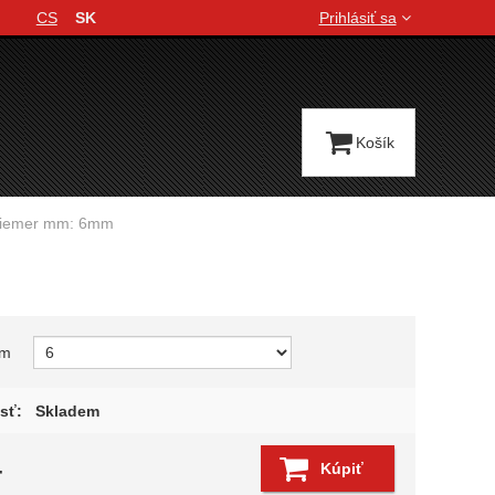
CS
SK
Prihlásiť sa
Jazyková verzia
Košík
riemer mm: 6mm
variant
mm
sť:
Skladem
4
Kúpiť