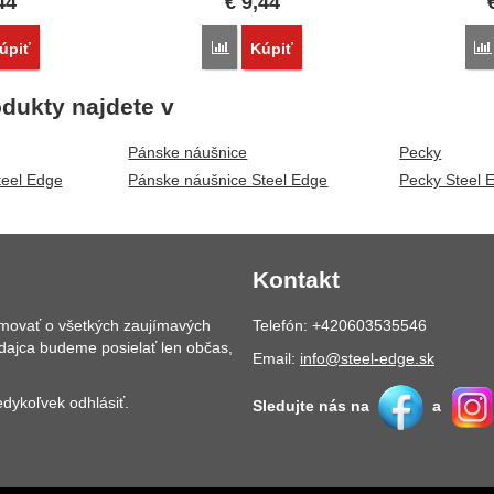
44
€
9,44
vnať
Porovnať
úpiť
Kúpiť
dukty najdete v
Pánske náušnice
Pecky
eel Edge
Pánske náušnice Steel Edge
Pecky Steel 
Kontakt
rmovať o všetkých zaujímavých
Telefón: +420603535546
dajca budeme posielať len občas,
Email:
info@steel-edge.sk
dykoľvek odhlásiť.
Sledujte nás na
a