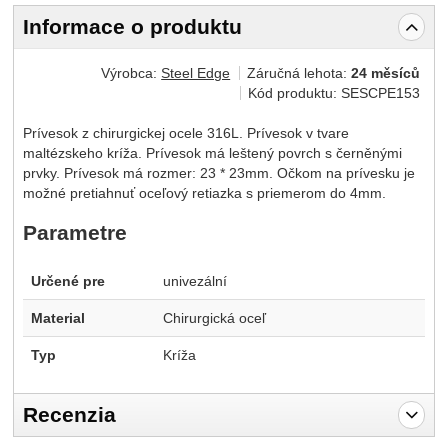
Informace o produktu
Výrobca:
Steel Edge
Záručná lehota:
24 měsíců
Kód produktu:
SESCPE153
Prívesok z chirurgickej ocele 316L. Prívesok v tvare
maltézskeho kríža. Prívesok má leštený povrch s černěnými
prvky. Prívesok má rozmer: 23 * 23mm. Očkom na prívesku je
možné pretiahnuť oceľový retiazka s priemerom do 4mm.
Parametre
Určené pre
univezální
Material
Chirurgická oceľ
Typ
Kríža
Recenzia
Pro vkládání recenzí je nutné se přihlásit.