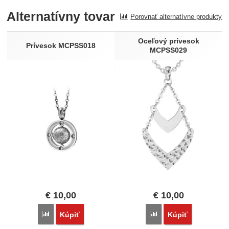
Alternatívny tovar
Porovnať alternatívne produkty
Recenzia
Nebola pridaná žiadna recenzia.
Oceľový prívesok
Prívesok MCPSS018
MCPSS029
€
10,00
€
10,00
Porovnať
Porovnať
Kúpiť
Kúpiť