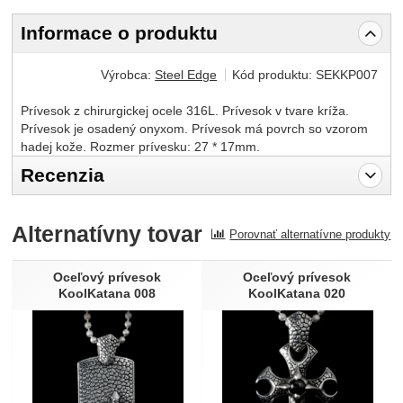
Informace o produktu
Výrobca:
Steel Edge
Kód produktu:
SEKKP007
Prívesok z chirurgickej ocele 316L. Prívesok v tvare kríža.
Prívesok je osadený onyxom. Prívesok má povrch so vzorom
hadej kože. Rozmer prívesku: 27 * 17mm.
Recenzia
Pro vkládání recenzí je nutné se přihlásit.
Alternatívny tovar
Porovnať alternatívne produkty
Recenzia
Nebola pridaná žiadna recenzia.
Oceľový prívesok
Oceľový prívesok
KoolKatana 008
KoolKatana 020