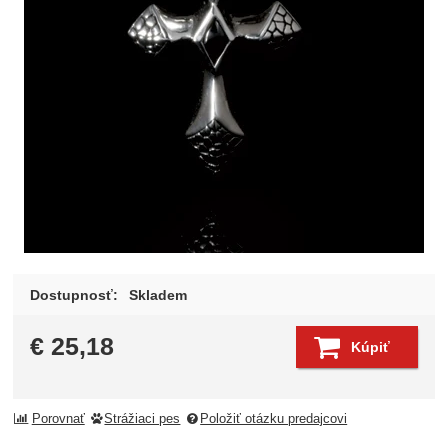
Dostupnosť:
Skladem
€
25,18
Kúpiť
Porovnať
Strážiaci pes
Položiť otázku predajcovi