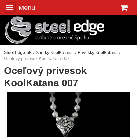
Menu
K
Steel Edge SK
Šperky KoolKatana
Prívesky KoolKatana
Oceľový prívesok KoolKatana 007
Oceľový prívesok
KoolKatana 007
Fotografie