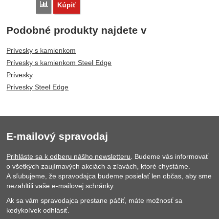
Porovnať
Kúpiť
Podobné produkty najdete v
Prívesky s kamienkom
Prívesky s kamienkom Steel Edge
Prívesky
Prívesky Steel Edge
E-mailový spravodaj
Prihláste sa k odberu nášho newsletteru
. Budeme vás informovať
o všetkých zaujímavých akciách a zľavách, ktoré chystáme.
A sľubujeme, že spravodajca budeme posielať len občas, aby sme
nezahltili vaše e-mailovej schránky.
Ak sa vám spravodajca prestane páčiť, máte možnosť sa
kedykoľvek odhlásiť.