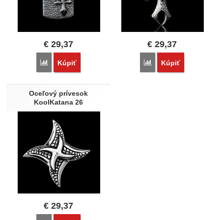
€
29,37
€
29,37
Porovnať
Porovnať
Kúpiť
Kúpiť
Oceľový prívesok
KoolKatana 26
€
29,37