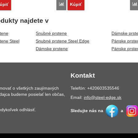
vnať
Porovnať
úpiť
Kúpiť
dukty najdete v
tene
Snubné prstene
Dámske prste
tene Steel
Snubné prstene Steel Edge
Pánske prste
Dámske prstene
Pánske prste
Kontakt
rmovať o všetkých zaujímavých
Telefón: +420603535546
dajca budeme posielať len občas,
Email:
info@steel-edge.sk
dykoľvek odhlásiť.
Sledujte nás na
a