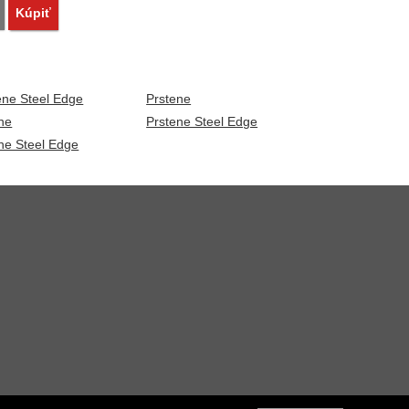
Porovnať
Kúpiť
ne Steel Edge
Prstene
ne
Prstene Steel Edge
ne Steel Edge