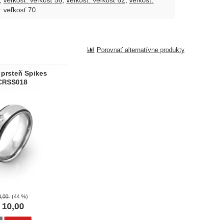
veľkosť: veľkosť 56
veľkosť: veľkosť 62
veľkosť:
: veľkosť 70
Porovnať alternatívne produkty
 prsteň Spikes
CRSS018
8,00
(44 %)
10,00