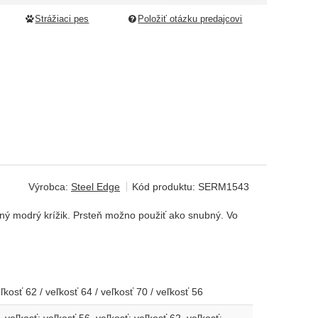
Strážiaci pes
Položiť otázku predajcovi
Výrobca:
Steel Edge
Kód produktu:
SERM1543
ený modrý krížik. Prsteň možno použiť ako snubný. Vo
eľkosť 62 / veľkosť 64 / veľkosť 70 / veľkosť 56