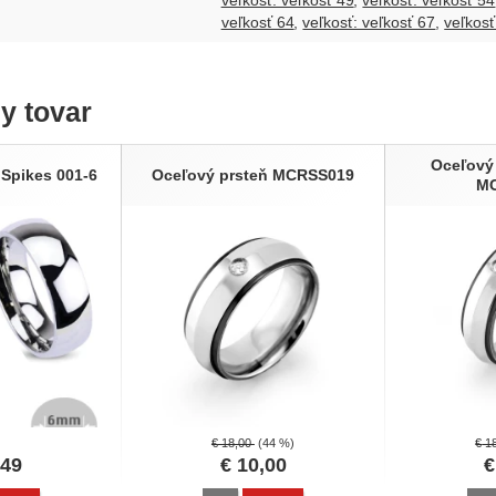
veľkosť: veľkosť 49
veľkosť: veľkosť 54
veľkosť 64
veľkosť: veľkosť 67
veľkosť
ny tovar
Oceľový
 Spikes 001-6
Oceľový prsteň MCRSS019
M
€
18,00
(44 %)
€
1
,49
€
10,00
€