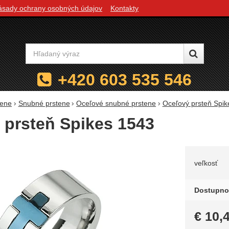
ásady ochrany osobných údajov
Kontakty
Vyhľadávanie
+420 603 535 546
tene
Snubné prstene
Oceľové snubné prstene
Oceľový prsteň Spik
 prsteň Spikes 1543
Zvoľte 
veľkosť
Dostupno
€
10,