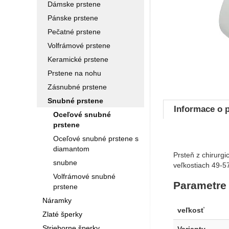
Dámske prstene
Pánske prstene
Pečatné prstene
Volfrámové prstene
Keramické prstene
Prstene na nohu
Zásnubné prstene
Snubné prstene
Informace o 
Oceľové snubné
prstene
Oceľové snubné prstene s
diamantom
Prsteň z chirurg
snubne
veľkostiach 49-57
Volfrámové snubné
Parametre
prstene
Náramky
veľkosť
Zlaté šperky
Strieborne šperky