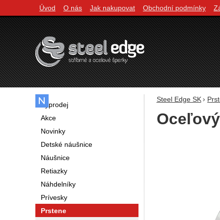
Úvod
O nás
Jak nakupovat
Obchodní podmínky
Z
Navigácia
Steel Edge SK
Prs
Výprodej
Oceľový
Akce
Novinky
Fotografie
Detské náušnice
Náušnice
Retiazky
Náhdelníky
Prívesky
Prstene