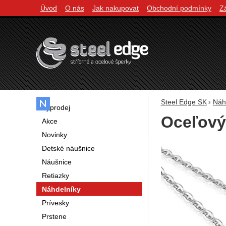
Úvod
O nás
Jak nakupovat
Obchodní podmínky
Z
Navigácia
Steel Edge SK
Náh
Výprodej
Oceľový
Akce
Novinky
Fotografie
Detské náušnice
Náušnice
Retiazky
Náhdelníky
Prívesky
Prstene