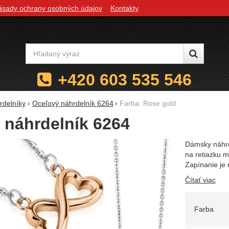
ásady ochrany osobných údajov
Kontakty
Vyhľadávanie
+420 603 535 546
rdelníky
Oceľový náhrdelník 6264
Farba: Rose gold
 náhrdelník 6264
Dámsky náhrde
na retiazku 
Zapínanie je 
Čítať viac
Zvoľte 
Farba