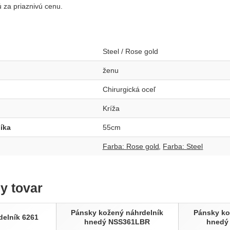
 za priaznivú cenu.
Steel / Rose gold
ženu
Chirurgická oceľ
Kríža
íka
55cm
Farba: Rose gold
Farba: Steel
ny tovar
Pánsky kožený náhrdelník
Pánsky ko
delník 6261
hnedý NSS361LBR
hnedý