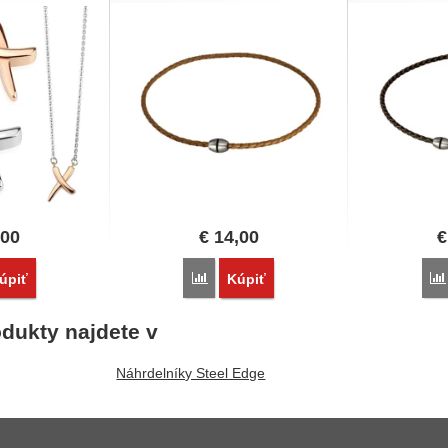
,00
€
14,00
€
vnať
Porovnať
úpiť
Kúpiť
dukty najdete v
Náhrdelníky Steel Edge