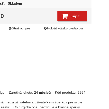
sť:
Skladem
00
Kúpiť
Strážiaci pes
Položiť otázku predajcovi
dge
Záručná lehota:
24 měsíců
Kód produktu:
6264
bená medzi užívateľmi a užívateľkami šperkov pre svoje
h reakcií. Chirurgická oceľ neoxiduje a krásne šperky