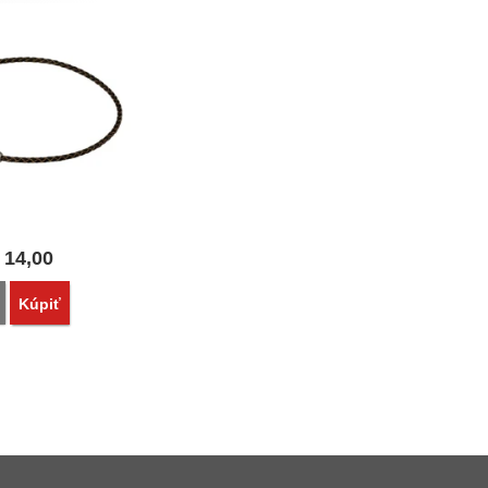
14,00
Porovnať
Kúpiť