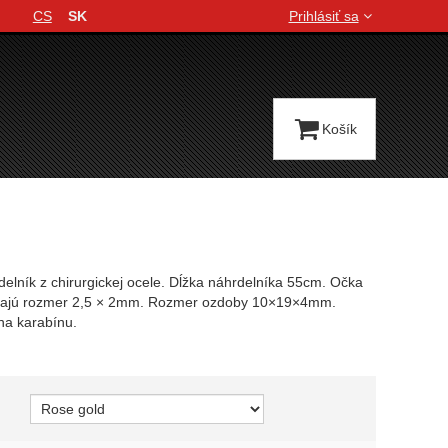
CS
SK
Prihlásiť sa
Jazyková verzia
Košík
lník z chirurgickej ocele. Dĺžka náhrdelníka 55cm. Očka
majú rozmer 2,5 × 2mm. Rozmer ozdoby 10×19×4mm.
na karabínu.
variant