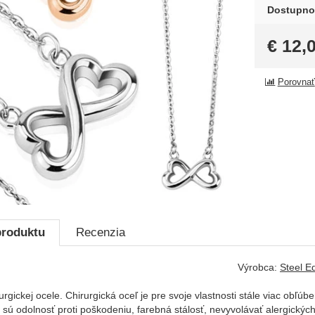
Dostupno
€
12,
Porovnať
produktu
Recenzia
Výrobca:
Steel E
urgickej ocele. Chirurgická oceľ je pre svoje vlastnosti stále viac obľú
i sú odolnosť proti poškodeniu, farebná stálosť, nevyvolávať alergickýc