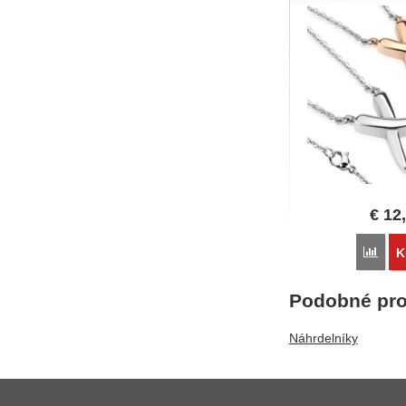
€
12
Poro
K
Podobné pro
Náhrdelníky