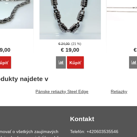
€
24,00
(21 %)
9,00
€
19,00
€
vnať
Porovnať
úpiť
Kúpiť
dukty najdete v
Pánske retiazky Steel Edge
Retiazky
Kontakt
rmovať o všetkých zaujímavých
Telefón: +420603535546