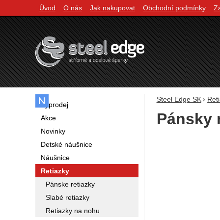
Úvod
O nás
Jak nakupovat
Obchodní podmínky
Z
Navigácia
Steel Edge SK
Ret
Výprodej
Pánsky 
Akce
Novinky
Fotografie
Detské náušnice
Náušnice
Retiazky
Pánske retiazky
Slabé retiazky
Retiazky na nohu