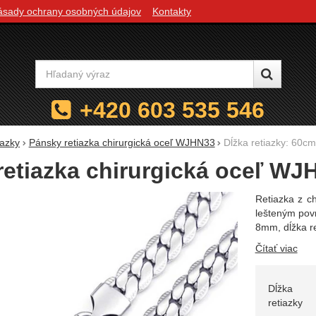
ásady ochrany osobných údajov
Kontakty
Vyhľadávanie
+420 603 535 546
iazky
Pánsky retiazka chirurgická oceľ WJHN33
Dĺžka retiazky: 60c
retiazka chirurgická oceľ WJ
Retiazka z ch
lešteným povr
8mm, dĺžka r
Čítať viac
Zvoľte 
Dĺžka
retiazky