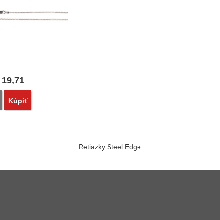
19,71
Porovnať
Kúpiť
Retiazky Steel Edge