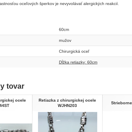
astnosťou oceľových šperkov je nevyvolávať alergických reakcií.
60cm
mužov
Chirurgická oceľ
Dĺžka retiazky: 60cm
ny tovar
urgickej ocele
Retiazka z chirurgickej ocele
Strieborne
44ST
WJHN203