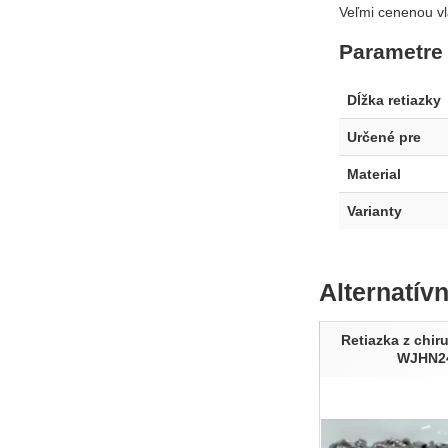
Veľmi cenenou vl
Parametre
Dĺžka retiazky
Určené pre
Material
Varianty
Alternatív
Retiazka z chir
WJHN2