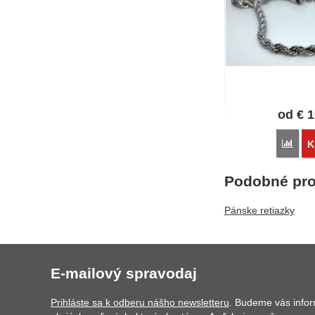
od
€
1
Poro
K
Podobné pro
Pánske retiazky
E-mailový spravodaj
Prihláste sa k odberu nášho newsletteru
. Budeme vás info