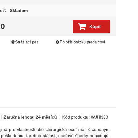
sť:
Skladem
00
Kúpiť
Strážiaci pes
Položiť otázku predajcovi
Záručná lehota:
24 měsíců
Kód produktu:
WJHN33
najmä pre vlastnosti aké chirurgická oceľ má. K ceneným
i poškodeniu, farebná stálosť, oceľové šperky neoxidujú.