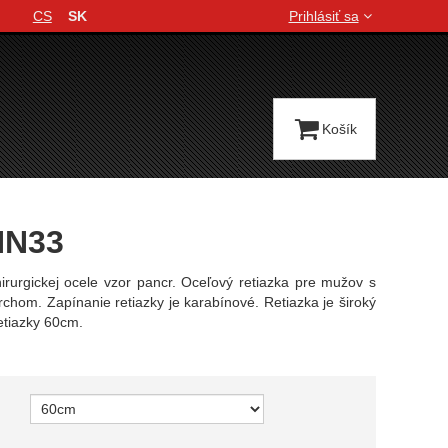
CS
SK
Prihlásiť sa
Jazyková verzia
Košík
m
HN33
irurgickej ocele vzor pancr. Oceľový retiazka pre mužov s
chom. Zapínanie retiazky je karabínové. Retiazka je široký
etiazky 60cm.
variant