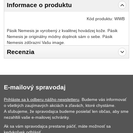
Informace o produktu
Kód produktu:
WWB
Pásik Nemesis je vyrobený z kvalitnej hovädzej kože. Pásik
Nemesis je originálny módny doplnok sám o sebe. Pásik
Nemesis zdôrazní Vašu image.
Recenzia
Pro vkládání recenzí je nutné se přihlásit.
Recenzia
Nebola pridaná žiadna recenzia.
E-mailový spravodaj
Prihláste sa k odberu nášho newsletteru
. Budeme vás informovať
o všetkých zaujímavých akciách a zľavách, ktoré chystáme.
A sľubujeme, že spravodajca budeme posielať len občas, aby sme
nezahltili vaše e-mailovej schránky.
Ak sa vám spravodajca prestane páčiť, máte možnosť sa
kedykoľvek odhlásiť.