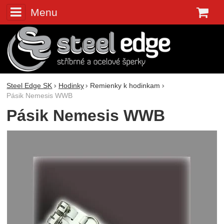
Menu
K
Steel Edge SK
Hodinky
Remienky k hodinkam
Pásik Nemesis WWB
Pásik Nemesis WWB
Fotografie