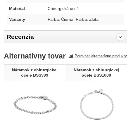
Material
Chirurgická oceľ
Varianty
Farba: Čierna
Farba: Zlata
Recenzia
Pro vkládání recenzí je nutné se přihlásit.
Alternatívny tovar
Porovnať alternatívne produkty
Recenzia
Nebola pridaná žiadna recenzia.
Náramok z chirurgickej
Náramok z chirurgickej
ocele BSS999
ocele BSS1000