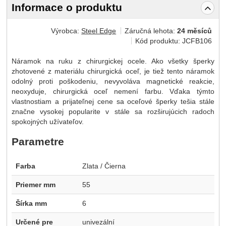
Informace o produktu
Výrobca:
Steel Edge
Záručná lehota:
24 měsíců
Kód produktu:
JCFB106
Náramok na ruku z chirurgickej ocele. Ako všetky šperky
zhotovené z materiálu chirurgická oceľ, je tiež tento náramok
odolný proti poškodeniu, nevyvoláva magnetické reakcie,
neoxyduje, chirurgická oceľ nemení farbu. Vďaka týmto
vlastnostiam a prijateľnej cene sa oceľové šperky tešia stále
značne vysokej popularite v stále sa rozširujúcich radoch
spokojných užívateľov.
Parametre
Farba
Zlata / Čierna
Priemer mm
55
Šírka mm
6
Určené pre
univezální