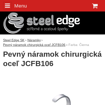
Menu
K
Steel Edge SK
Náramky
Pevný náramok chirurgická oceľ JCFB106
Farba: Čierna
Pevný náramok chirurgická
oceľ JCFB106
Fotografie