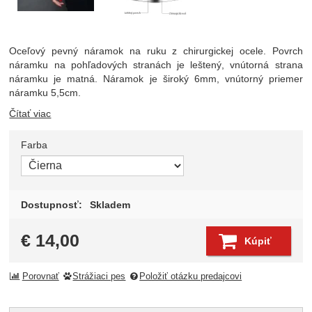
Oceľový pevný náramok na ruku z chirurgickej ocele. Povrch
náramku na pohľadových stranách je leštený, vnútorná strana
náramku je matná. Náramok je široký 6mm, vnútorný priemer
náramku 5,5cm.
Čítať viac
Farba
Zvoľte variant
Dostupnosť:
Skladem
€
14,00
Kúpiť
Porovnať
Strážiaci pes
Položiť otázku predajcovi