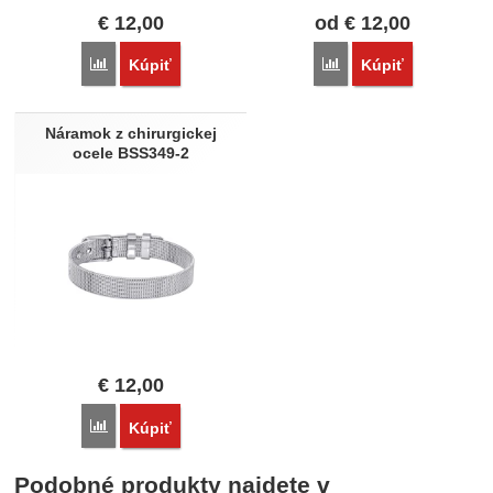
€
12,00
od
€
12,00
Porovnať
Porovnať
Kúpiť
Kúpiť
Náramok z chirurgickej
ocele BSS349-2
€
12,00
Porovnať
Kúpiť
Podobné produkty najdete v