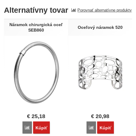
Alternatívny tovar
Porovnať alternatívne produkty
Recenzia
Nebola pridaná žiadna recenzia.
Náramok chirurgická oceľ
Oceľový náramok 520
SEB860
€
25,18
€
20,98
Porovnať
Porovnať
Kúpiť
Kúpiť