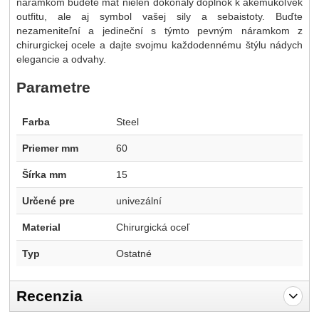
náramkom budete mať nielen dokonalý doplnok k akémukoľvek
outfitu, ale aj symbol vašej sily a sebaistoty. Buďte
nezameniteľní a jedineční s týmto pevným náramkom z
chirurgickej ocele a dajte svojmu každodennému štýlu nádych
elegancie a odvahy.
Parametre
Farba
Steel
Priemer mm
60
Šírka mm
15
Určené pre
univezální
Material
Chirurgická oceľ
Typ
Ostatné
Recenzia
Pro vkládání recenzí je nutné se přihlásit.