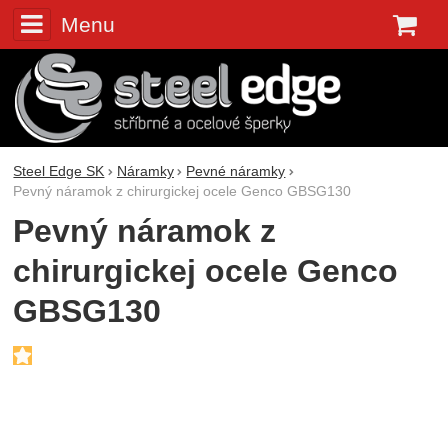
Menu
K
Steel Edge SK
Náramky
Pevné náramky
Pevný náramok z chirurgickej ocele Genco GBSG130
Pevný náramok z
chirurgickej ocele Genco
GBSG130
Fotografie