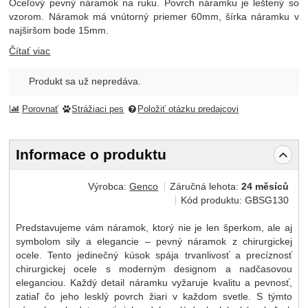
Oceľový pevný náramok na ruku. Povrch náramku je leštený so
vzorom. Náramok má vnútorný priemer 60mm, šírka náramku v
najširšom bode 15mm.
Čítať viac
Produkt sa už nepredáva.
Porovnať
Strážiaci pes
Položiť otázku predajcovi
Informace o produktu
Výrobca:
Genco
Záručná lehota:
24 měsíců
Kód produktu:
GBSG130
Predstavujeme vám náramok, ktorý nie je len šperkom, ale aj
symbolom sily a elegancie – pevný náramok z chirurgickej
ocele. Tento jedinečný kúsok spája trvanlivosť a precíznosť
chirurgickej ocele s moderným designom a nadčasovou
eleganciou. Každý detail náramku vyžaruje kvalitu a pevnosť,
zatiaľ čo jeho lesklý povrch žiari v každom svetle. S týmto