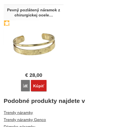
Pevný pozlátený náramok z
chirurgickej ocele…
€
28,00
Porovnať
Kúpiť
Podobné produkty najdete v
Trendy náramky
Trendy náramky Genco
Dámske náramky