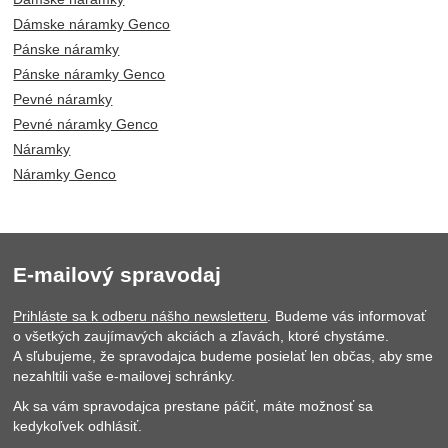
Dámske náramky Genco
Pánske náramky
Pánske náramky Genco
Pevné náramky
Pevné náramky Genco
Náramky
Náramky Genco
E-mailový spravodaj
Prihláste sa k odberu nášho newsletteru
. Budeme vás informovať
o všetkých zaujímavých akciách a zľavách, ktoré chystáme.
A sľubujeme, že spravodajca budeme posielať len občas, aby sme
nezahltili vaše e-mailovej schránky.
Ak sa vám spravodajca prestane páčiť, máte možnosť sa
kedykoľvek odhlásiť.