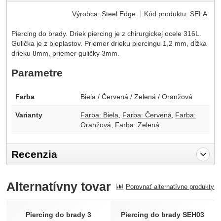
Výrobca:
Steel Edge
Kód produktu:
SELA
Piercing do brady. Driek piercing je z chirurgickej ocele 316L.
Gulička je z bioplastov. Priemer drieku piercingu 1,2 mm, dĺžka
drieku 8mm, priemer guličky 3mm.
Parametre
Farba
Biela / Červená / Zelená / Oranžová
Varianty
Farba: Biela
Farba: Červená
Farba:
Oranžová
Farba: Zelená
Recenzia
Pro vkládání recenzí je nutné se přihlásit.
Alternatívny tovar
Porovnať alternatívne produkty
Recenzia
Nebola pridaná žiadna recenzia.
Piercing do brady 3
Piercing do brady SEH03