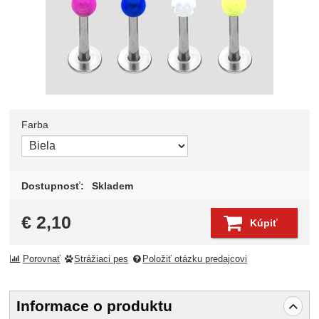
Farba
Zvoľte variant
Dostupnosť:
Skladem
€
2,10
Kúpiť
Porovnať
Strážiaci pes
Položiť otázku predajcovi
Informace o produktu