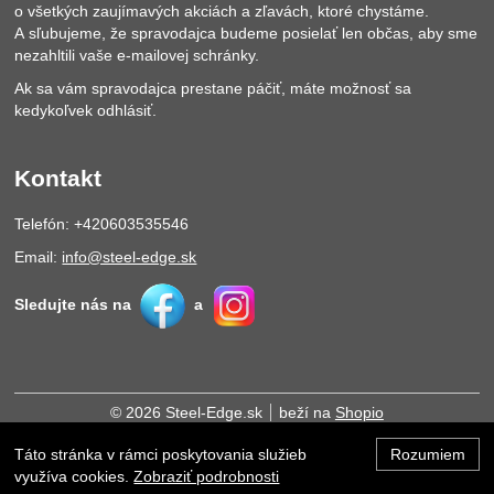
o všetkých zaujímavých akciách a zľavách, ktoré chystáme.
A sľubujeme, že spravodajca budeme posielať len občas, aby sme
nezahltili vaše e-mailovej schránky.
Ak sa vám spravodajca prestane páčiť, máte možnosť sa
kedykoľvek odhlásiť.
Kontakt
Telefón: +420603535546
Email:
info@steel-edge.sk
Sledujte nás na
a
© 2026 Steel-Edge.sk
beží na
Shopio
Táto stránka v rámci poskytovania služieb
Rozumiem
Hore
využíva cookies.
Zobraziť podrobnosti