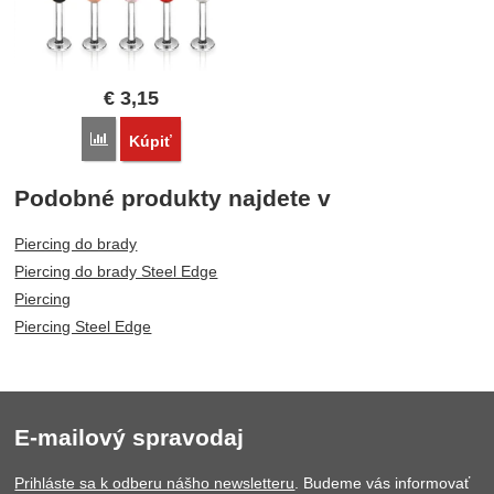
€
3,15
Porovnať
Kúpiť
Podobné produkty najdete v
Piercing do brady
Piercing do brady Steel Edge
Piercing
Piercing Steel Edge
E-mailový spravodaj
Prihláste sa k odberu nášho newsletteru
. Budeme vás informovať