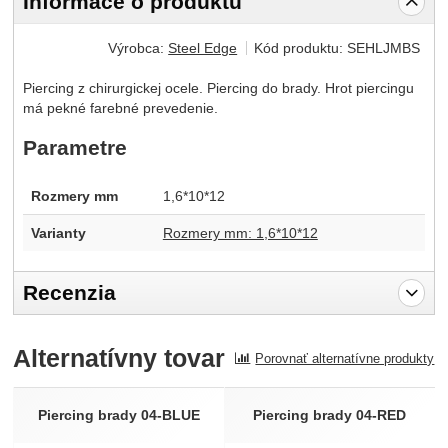
Informace o produktu
Výrobca:
Steel Edge
Kód produktu:
SEHLJMBS
Piercing z chirurgickej ocele. Piercing do brady. Hrot piercingu
má pekné farebné prevedenie.
Parametre
Rozmery mm
1,6*10*12
Varianty
Rozmery mm: 1,6*10*12
Recenzia
Pro vkládání recenzí je nutné se přihlásit.
Alternatívny tovar
Porovnať alternatívne produkty
Recenzia
Nebola pridaná žiadna recenzia.
Piercing brady 04-BLUE
Piercing brady 04-RED