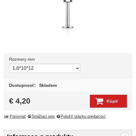
Rozmery mm
Zvoľte variant
Dostupnosť:
Skladem
€
4,20
Kúpiť
Porovnať
Strážiaci pes
Položiť otázku predajcovi