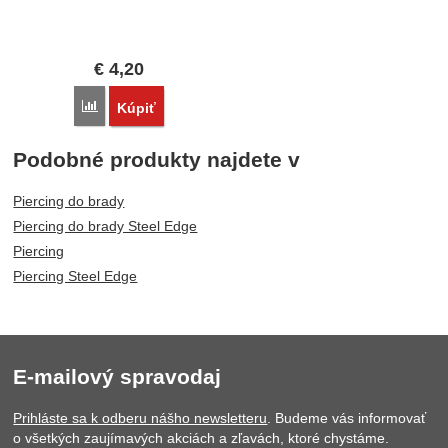
€
4,20
Porovnať
Kúpiť
Podobné produkty najdete v
Piercing do brady
Piercing do brady Steel Edge
Piercing
Piercing Steel Edge
E-mailový spravodaj
Prihláste sa k odberu nášho newsletteru
. Budeme vás informovať
o všetkých zaujímavých akciách a zľavách, ktoré chystáme.