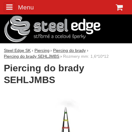
Menu
K
Steel Edge SK
Piercing
Piercing do brady
Piercing do brady SEHLJMBS
Rozmery mm: 1,6*10*12
Piercing do brady
SEHLJMBS
Fotografie