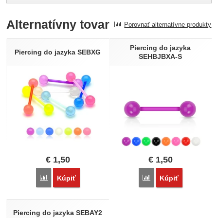
Pro vkládání recenzí je nutné se přihlásit.
Alternatívny tovar
Porovnať alternatívne produkty
Recenzia
Nebola pridaná žiadna recenzia.
Piercing do jazyka
Piercing do jazyka SEBXG
SEHBJBXA-S
€
1,50
€
1,50
Porovnať
Porovnať
Kúpiť
Kúpiť
Piercing do jazyka SEBAY2