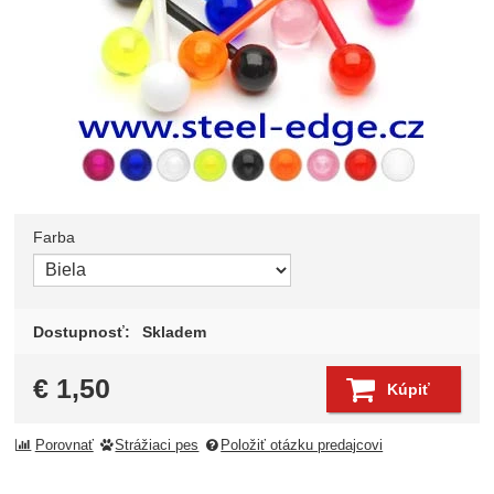
Farba
Zvoľte variant
Dostupnosť:
Skladem
€
1,50
Kúpiť
Porovnať
Strážiaci pes
Položiť otázku predajcovi