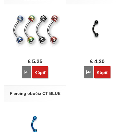
€
5,25
€
4,20
Porovnať
Porovnať
Kúpiť
Kúpiť
Piercing obočia CT-BLUE