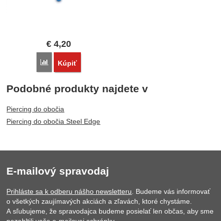
€
4,20
Porovnať
Kúpiť
Podobné produkty najdete v
Piercing do obočia
Piercing do obočia Steel Edge
E-mailový spravodaj
Prihláste sa k odberu nášho newsletteru
. Budeme vás informovať
o všetkých zaujímavých akciách a zľavách, ktoré chystáme.
A sľubujeme, že spravodajca budeme posielať len občas, aby sme