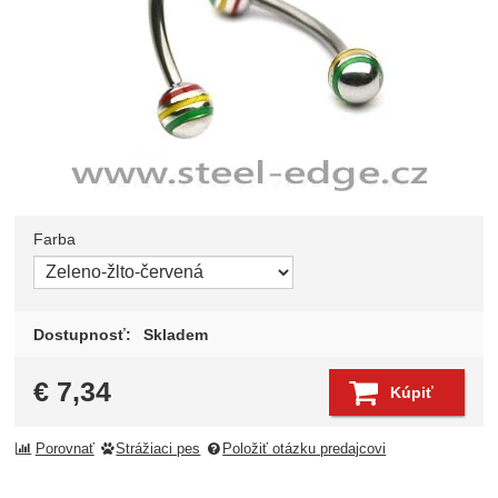
Farba
Zvoľte variant
Dostupnosť:
Skladem
€
7,34
Kúpiť
Porovnať
Strážiaci pes
Položiť otázku predajcovi