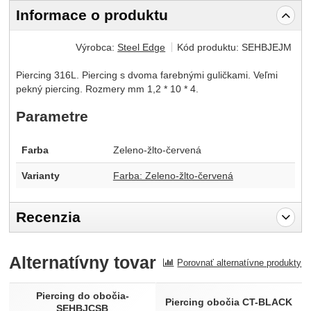
Informace o produktu
Výrobca:
Steel Edge
Kód produktu:
SEHBJEJM
Piercing 316L. Piercing s dvoma farebnými guličkami. Veľmi
pekný piercing. Rozmery mm 1,2 * 10 * 4.
Parametre
Farba
Zeleno-žlto-červená
Varianty
Farba: Zeleno-žlto-červená
Recenzia
Pro vkládání recenzí je nutné se přihlásit.
Alternatívny tovar
Porovnať alternatívne produkty
Recenzia
Nebola pridaná žiadna recenzia.
Piercing do obočia-
Piercing obočia CT-BLACK
SEHBJCSB