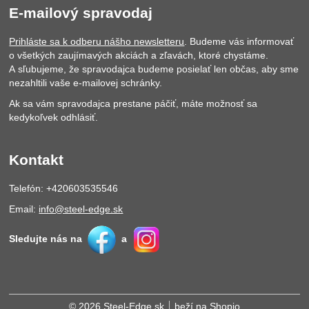
E-mailový spravodaj
Prihláste sa k odberu nášho newsletteru
. Budeme vás informovať
o všetkých zaujímavých akciách a zľavách, ktoré chystáme.
A sľubujeme, že spravodajca budeme posielať len občas, aby sme
nezahltili vaše e-mailovej schránky.
Ak sa vám spravodajca prestane páčiť, máte možnosť sa
kedykoľvek odhlásiť.
Kontakt
Telefón: +420603535546
Email:
info@steel-edge.sk
Sledujte nás na
a
© 2026 Steel-Edge.sk
beží na
Shopio