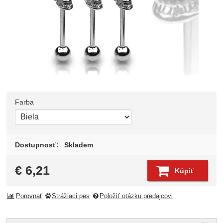
Farba
Zvoľte variant
Dostupnosť:
Skladem
€
6,21
Kúpiť
Porovnať
Strážiaci pes
Položiť otázku predajcovi