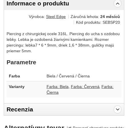
Informace o produktu
Výrobca:
Steel Edge
Záručná lehota:
24 měsíců
Kód produktu:
SEBSP20
Piercing z chirurgickej ocele 316L. Piercing do ucha s ozdobou
lebky. Lebka je ozdobená žiarivými kamienkami. Rozmer
piercingu: lebka7 * 6 * 9mm, driek 1,6 * 38mm, guličky majú
priemer 5mm.
Parametre
Farba
Biela / Červená / Čierna
Varianty
Farba: Biela
Farba: Červená
Farba:
Čierna
Recenzia
Pro vkládání recenzí je nutné se přihlásit.