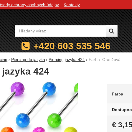
ásady ochrany osobných údajov
Kontakty
Vyhľadávanie
+420 603 535 546
cing
Piercing do jazyka
Piercing jazyka 424
Farba: Oranžová
 jazyka 424
Zvoľte 
Farba
Dostupno
€
3,1