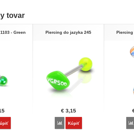
ny tovar
 1103 - Green
Piercing do jazyka 245
Piercing
15
€
3,15
vnať
Porovnať
úpiť
Kúpiť