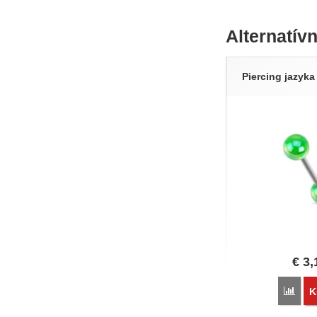
Alternatív
Piercing jazyka
€
3,
Poro
K