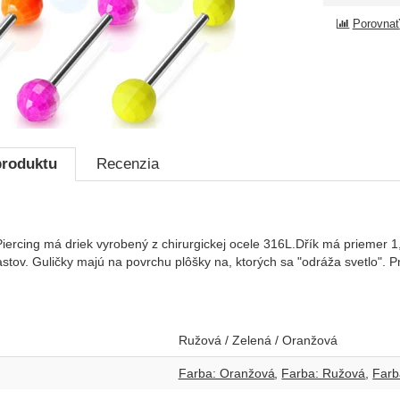
Porovnať
produktu
Recenzia
 Piercing má driek vyrobený z chirurgickej ocele 316L.Dřík má priemer 
stov. Guličky majú na povrchu plôšky na, ktorých sa "odráža svetlo". 
Ružová / Zelená / Oranžová
Farba: Oranžová
Farba: Ružová
Farb