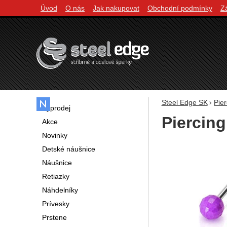
Úvod
O nás
Jak nakupovat
Obchodní podmínky
Z
Navigácia
Steel Edge SK
Pier
Výprodej
Piercing
Akce
Novinky
Fotografie
Detské náušnice
Náušnice
Retiazky
Náhdelníky
Prívesky
Prstene