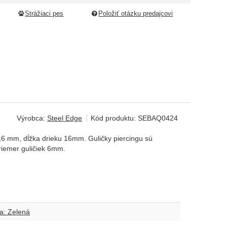
Strážiaci pes
Položiť otázku predajcovi
Výrobca:
Steel Edge
Kód produktu:
SEBAQ0424
1,6 mm, dĺžka drieku 16mm. Guličky piercingu sú
Priemer guličiek 6mm.
a: Zelená