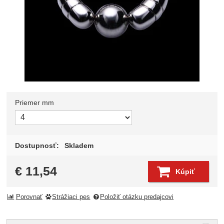
Priemer mm
Zvoľte variant
Dostupnosť:
Skladem
€
11,54
Kúpiť
Porovnať
Strážiaci pes
Položiť otázku predajcovi