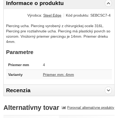
Informace o produktu
Výrobca:
Steel Edge
Kód produktu:
SEBCSC7-4
Piercing ucha. Piercing vyrobený z chirurgickej ocele 316L.
Piercing pre roztiahnutie ucha. Piercing má plastický povrch so
vzorom. Vnútorný priemer piercingu je 14mm. Priemer drieku
4mm.
Parametre
Priemer mm
4
Varianty
Priemer mm: 4mm
Recenzia
Pro vkládání recenzí je nutné se přihlásit.
Alternatívny tovar
Porovnať alternatívne produkty
Recenzia