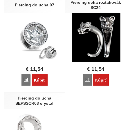
Nebola pridaná žiadna recenzia.
Piercing ucha roztahovák
Piercing do ucha 07
SC24
€
11,54
€
11,54
Porovnať
Porovnať
Kúpiť
Kúpiť
Piercing do ucha
SEPSSCR03 crystal