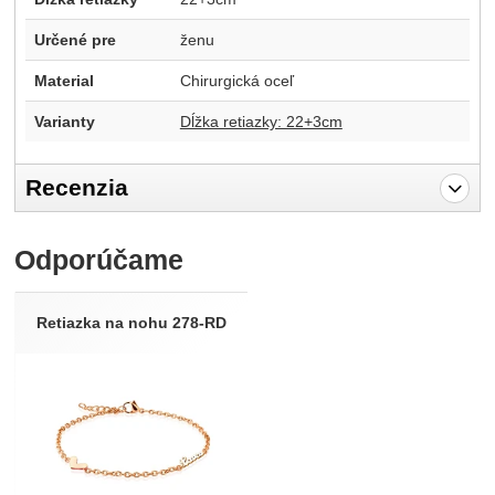
Určené pre
ženu
Material
Chirurgická oceľ
Varianty
Dĺžka retiazky: 22+3cm
Recenzia
Pro vkládání recenzí je nutné se přihlásit.
Odporúčame
Recenzia
Nebola pridaná žiadna recenzia.
Retiazka na nohu 278-RD