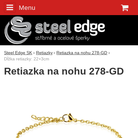
Menu
K
Steel Edge SK
Retiazky
Retiazka na nohu 278-GD
Dĺžka retiazky: 22+3cm
Retiazka na nohu 278-GD
Fotografie