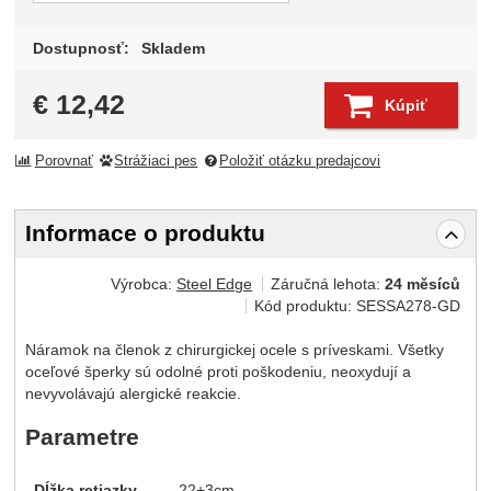
Dostupnosť:
Skladem
€
12,42
Kúpiť
Porovnať
Strážiaci pes
Položiť otázku predajcovi
Informace o produktu
Výrobca:
Steel Edge
Záručná lehota:
24 měsíců
Kód produktu:
SESSA278-GD
Náramok na členok z chirurgickej ocele s príveskami. Všetky
oceľové šperky sú odolné proti poškodeniu, neoxydují a
nevyvolávajú alergické reakcie.
Parametre
Dĺžka retiazky
22+3cm