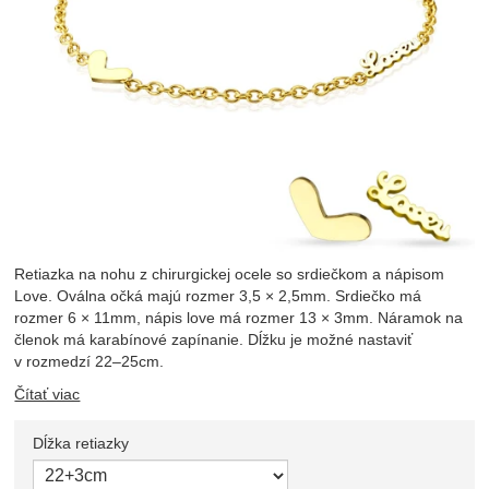
Retiazka na nohu z chirurgickej ocele so srdiečkom a nápisom
Love. Oválna očká majú rozmer 3,5 × 2,5mm. Srdiečko má
rozmer 6 × 11mm, nápis love má rozmer 13 × 3mm. Náramok na
členok má karabínové zapínanie. Dĺžku je možné nastaviť
v rozmedzí 22–25cm.
Čítať viac
Dĺžka retiazky
Zvoľte variant