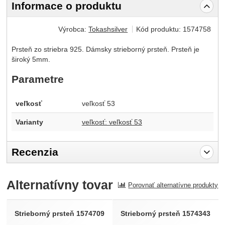
Informace o produktu
Výrobca:
Tokashsilver
Kód produktu:
1574758
Prsteň zo striebra 925. Dámsky strieborný prsteň. Prsteň je
široký 5mm.
Parametre
veľkosť
veľkosť 53
Varianty
veľkosť: veľkosť 53
Recenzia
Pro vkládání recenzí je nutné se přihlásit.
Alternatívny tovar
Porovnať alternatívne produkty
Recenzia
Nebola pridaná žiadna recenzia.
Strieborný prsteň 1574709
Strieborný prsteň 1574343