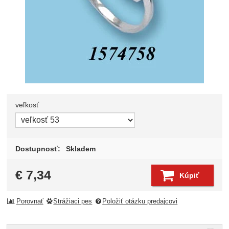
veľkosť
Zvoľte variant
Dostupnosť:
Skladem
€
7,34
Kúpiť
Porovnať
Strážiaci pes
Položiť otázku predajcovi