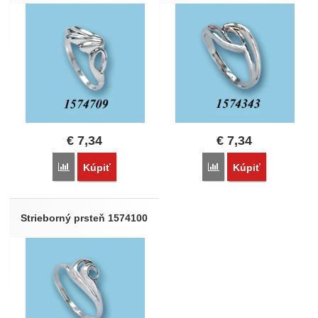
€
7,34
€
7,34
Porovnať
Porovnať
Kúpiť
Kúpiť
Strieborný prsteň 1574100