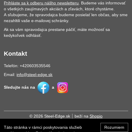
Prihláste sa k odberu nášho newsletteru
. Budeme vás informovať
o všetkých zaujímavých akciách a zľavách, ktoré chystáme.
A sľubujeme, že spravodajca budeme posielať len občas, aby sme
nezahltili vaše e-mailovej schránky.
Ak sa vám spravodajca prestane páčiť, máte možnosť sa
kedykoľvek odhlásiť.
Kontakt
Telefón: +420603535546
Email:
info@steel-edge.sk
Sledujte nás na
a
© 2026 Steel-Edge.sk
beží na
Shopio
Táto stránka v rámci poskytovania služieb
Rozumiem
Hore