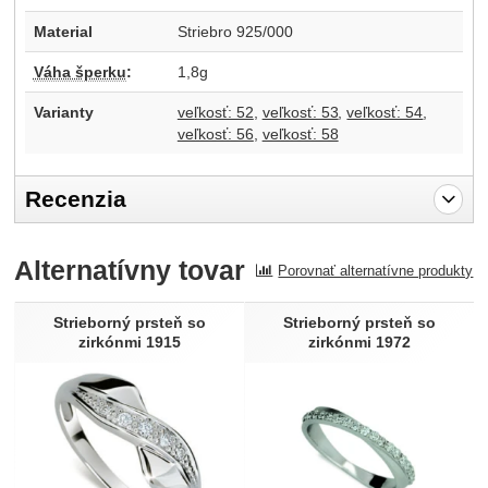
Material
Striebro 925/000
Váha šperku
:
1,8g
Varianty
veľkosť: 52
veľkosť: 53
veľkosť: 54
veľkosť: 56
veľkosť: 58
Recenzia
Pro vkládání recenzí je nutné se přihlásit.
Alternatívny tovar
Porovnať alternatívne produkty
Recenzia
Nebola pridaná žiadna recenzia.
Strieborný prsteň so
Strieborný prsteň so
zirkónmi 1915
zirkónmi 1972