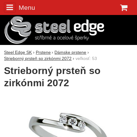
Menu
K
Steel Edge SK
Prstene
Dámske prstene
Strieborný prsteň so zirkónmi 2072
veľkosť: 53
Strieborný prsteň so
zirkónmi 2072
Fotografie