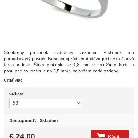
Strieborný prstienok ozdobený zirkónmi. Prstienok má
porhodiovaný povrch. Nanesenej ródium dodáva prstienka žiarivú
farbu a lesk. Šírka prstienka je 1,8 mm v najužšom bode a
postupne sa rozširuje na 5,5 mm v najširšom bode ozdoby.
Čítať viac
veľkosť
Zvoľte variant
Dostupnosť:
Skladem
€
24,00
Kúpiť