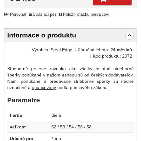
Porovnať
Strážiaci pes
Položiť otázku predajcovi
Informace o produktu
Výrobca:
Steel Edge
Záručná lehota:
24 měsíců
Kód produktu:
2072
Strieborné prstene rovnako ako všetky ostatné strieborné
šperky ponúkané v našom eshopu sú od českých dodávateľov.
Nami ponúkané a predávané strieborné šperky sú riadne
označené a
opuncovány
podľa puncového zákona.
Parametre
Farba
Biela
veľkosť
52 / 53 / 54 / 56 / 58
Určené pre
ženu