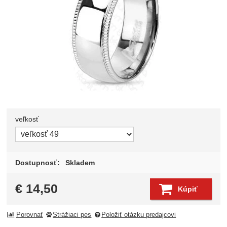
veľkosť
Zvoľte variant
Dostupnosť:
Skladem
€
14,50
Kúpiť
Porovnať
Strážiaci pes
Položiť otázku predajcovi