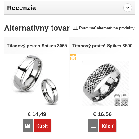
Recenzia
Pro vkládání recenzí je nutné se přihlásit.
Alternatívny tovar
Porovnať alternatívne produkty
Recenzia
Nebola pridaná žiadna recenzia.
Titanový prsten Spikes 3065
Titanový prsteň Spikes 3500
€
14,49
€
16,56
Porovnať
Porovnať
Kúpiť
Kúpiť