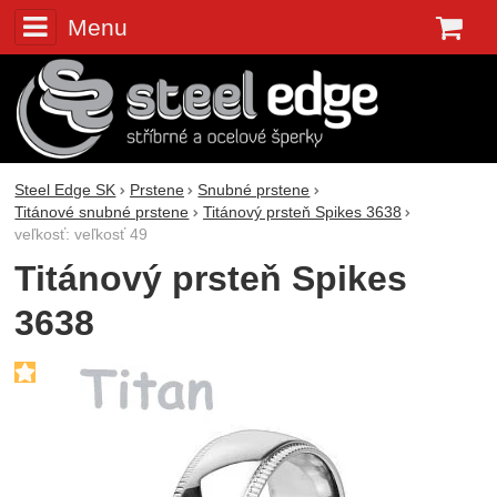
Menu
K
Steel Edge SK
Prstene
Snubné prstene
Titánové snubné prstene
Titánový prsteň Spikes 3638
veľkosť: veľkosť 49
Titánový prsteň Spikes
3638
Fotografie